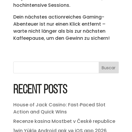
hochintensive Sessions.
Dein nächstes actionreiches Gaming-
Abenteuer ist nur einen Klick entfernt –
warte nicht länger als bis zur nächsten
Kaffeepause, um den Gewinn zu sichern!
Buscar
Recent Posts
House of Jack Casino: Fast‑Paced Slot
Action and Quick Wins
Recenze kasina Mostbet v České republice
1win Yüklə Android apk və iOS app 2026