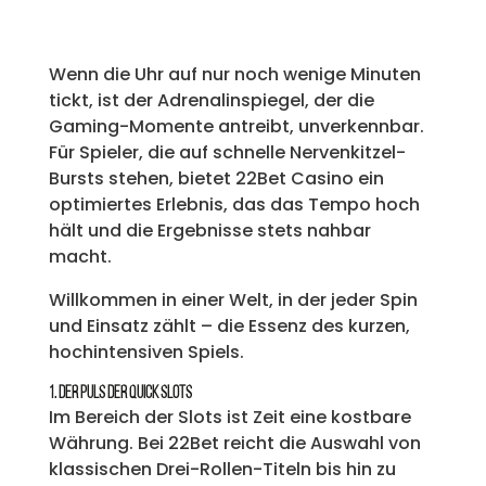
Wenn die Uhr auf nur noch wenige Minuten
tickt, ist der Adrenalinspiegel, der die
Gaming-Momente antreibt, unverkennbar.
Für Spieler, die auf schnelle Nervenkitzel-
Bursts stehen, bietet 22Bet Casino ein
optimiertes Erlebnis, das das Tempo hoch
hält und die Ergebnisse stets nahbar
macht.
Willkommen in einer Welt, in der jeder Spin
und Einsatz zählt – die Essenz des kurzen,
hochintensiven Spiels.
1. Der Puls der Quick Slots
Im Bereich der Slots ist Zeit eine kostbare
Währung. Bei 22Bet reicht die Auswahl von
klassischen Drei-Rollen-Titeln bis hin zu