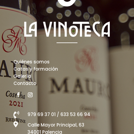
Quiénes somos
Catas y formación
Galería
Contacto

979 69 37 01 / 633 53 66 94

Calle Mayor Principal, 63
34001 Palencia