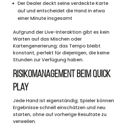
Der Dealer deckt seine verdeckte Karte
auf und entscheidet die Hand in etwa
einer Minute insgesamt
Aufgrund der Live-Interaktion gibt es kein
Warten auf das Mischen oder
Kartengenerierung; das Tempo bleibt
konstant, perfekt für diejenigen, die keine
Stunden zur Verfügung haben.
Risikomanagement beim Quick
Play
Jede Hand ist eigenständig; Spieler können
Ergebnisse schnell einschätzen und neu
starten, ohne auf vorherige Resultate zu
verweilen.