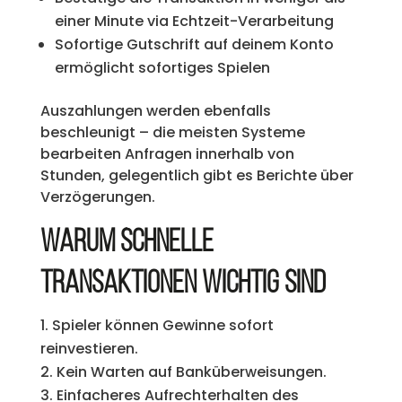
einer Minute via Echtzeit-Verarbeitung
Sofortige Gutschrift auf deinem Konto
ermöglicht sofortiges Spielen
Auszahlungen werden ebenfalls
beschleunigt – die meisten Systeme
bearbeiten Anfragen innerhalb von
Stunden, gelegentlich gibt es Berichte über
Verzögerungen.
Warum schnelle
Transaktionen wichtig sind
Spieler können Gewinne sofort
reinvestieren.
Kein Warten auf Banküberweisungen.
Einfacheres Aufrechterhalten des