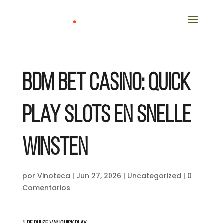
BDM Bet Casino: Quick
Play Slots en Snelle
Winsten
por
Vinoteca
|
Jun 27, 2026
|
Uncategorized
|
0
Comentarios