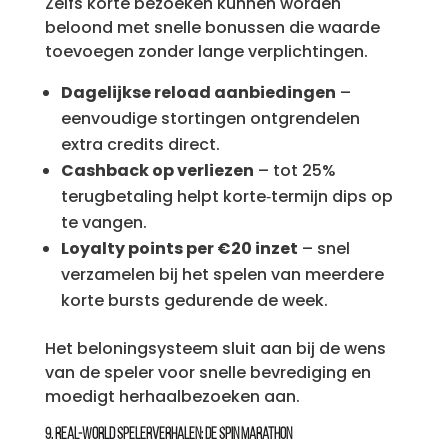
Zelfs korte bezoeken kunnen worden
beloond met snelle bonussen die waarde
toevoegen zonder lange verplichtingen.
Dagelijkse reload aanbiedingen
–
eenvoudige stortingen ontgrendelen
extra credits direct.
Cashback op verliezen
– tot 25%
terugbetaling helpt korte‑termijn dips op
te vangen.
Loyalty points per €20 inzet
– snel
verzamelen bij het spelen van meerdere
korte bursts gedurende de week.
Het beloningsysteem sluit aan bij de wens
van de speler voor snelle bevrediging en
moedigt herhaalbezoeken aan.
9. Real-World Spelerverhalen: De Spin Marathon