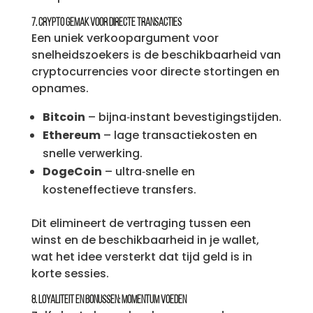
7. Crypto Gemak voor Directe Transacties
Een uniek verkoopargument voor
snelheidszoekers is de beschikbaarheid van
cryptocurrencies voor directe stortingen en
opnames.
Bitcoin
– bijna‑instant bevestigingstijden.
Ethereum
– lage transactiekosten en
snelle verwerking.
DogeCoin
– ultra‑snelle en
kosteneffectieve transfers.
Dit elimineert de vertraging tussen een
winst en de beschikbaarheid in je wallet,
wat het idee versterkt dat tijd geld is in
korte sessies.
8. Loyaliteit en Bonussen: Momentum Voeden