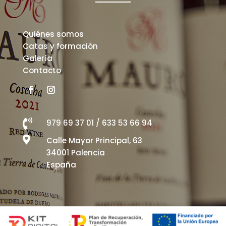
Quiénes somos
Catas y formación
Galería
Contacto

979 69 37 01 / 633 53 66 94

Calle Mayor Principal, 63
34001 Palencia
España