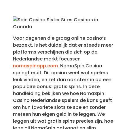
Voor degenen die graag online casino’s
bezoekt, is het duidelijk dat er steeds meer
platforms verschijnen die zich op de
Nederlandse markt focussen
nomaspinapp.com
. NomaSpin Casino
springt eruit. Dit casino weet wat spelers
leuk vinden, en zet dan ook sterk in op een
populaire bonus: gratis spins. In deze
handleiding bekijken we hoe NomaSpin
Casino Nederlandse spelers de kans geeft
om hun favoriete slots te spelen zonder
meteen hun eigen geld in te leggen. We
leggen uit wat gratis spins precies zijn, hoe
je ze bij NomaSpin ontvangt en slim