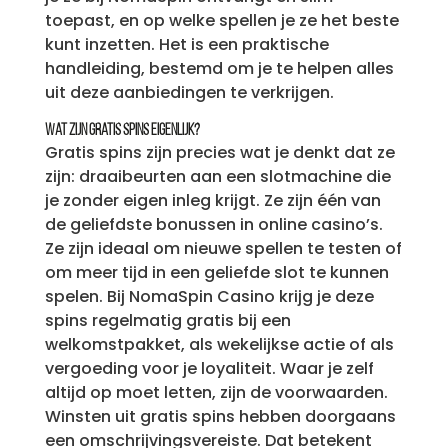
toepast, en op welke spellen je ze het beste
kunt inzetten. Het is een praktische
handleiding, bestemd om je te helpen alles
uit deze aanbiedingen te verkrijgen.
Wat zijn Gratis Spins Eigenlijk?
Gratis spins zijn precies wat je denkt dat ze
zijn: draaibeurten aan een slotmachine die
je zonder eigen inleg krijgt. Ze zijn één van
de geliefdste bonussen in online casino’s.
Ze zijn ideaal om nieuwe spellen te testen of
om meer tijd in een geliefde slot te kunnen
spelen. Bij NomaSpin Casino krijg je deze
spins regelmatig gratis bij een
welkomstpakket, als wekelijkse actie of als
vergoeding voor je loyaliteit. Waar je zelf
altijd op moet letten, zijn de voorwaarden.
Winsten uit gratis spins hebben doorgaans
een omschrijvingsvereiste. Dat betekent