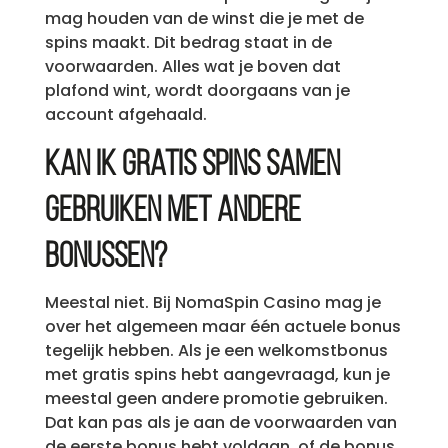
mag houden van de winst die je met de
spins maakt. Dit bedrag staat in de
voorwaarden. Alles wat je boven dat
plafond wint, wordt doorgaans van je
account afgehaald.
Kan ik gratis spins samen
gebruiken met andere
bonussen?
Meestal niet. Bij NomaSpin Casino mag je
over het algemeen maar één actuele bonus
tegelijk hebben. Als je een welkomstbonus
met gratis spins hebt aangevraagd, kun je
meestal geen andere promotie gebruiken.
Dat kan pas als je aan de voorwaarden van
de eerste bonus hebt voldaan, of de bonus