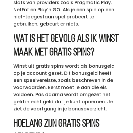
slots van providers zoals Pragmatic Play,
NetEnt en Play’n GO. Als je een spin op een
niet-toegestaan spel probeert te
gebruiken, gebeurt er niets.
Wat is het gevolg als ik winst
maak met gratis spins?
Winst uit gratis spins wordt als bonusgeld
op je account gezet. Dit bonusgeld heeft
een speelvereiste, zoals beschreven in de
voorwaarden. Eerst moet je aan die eis
voldoen. Pas daarna wordt omgezet het
geld in echt geld dat je kunt opnemen. Je
ziet de voortgang in je bonusoverzicht.
Hoelang zijn gratis spins