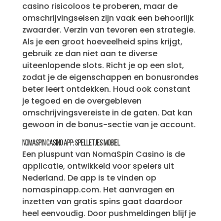
casino risicoloos te proberen, maar de
omschrijvingseisen zijn vaak een behoorlijk
zwaarder. Verzin van tevoren een strategie.
Als je een groot hoeveelheid spins krijgt,
gebruik ze dan niet aan te diverse
uiteenlopende slots. Richt je op een slot,
zodat je de eigenschappen en bonusrondes
beter leert ontdekken. Houd ook constant
je tegoed en de overgebleven
omschrijvingsvereiste in de gaten. Dat kan
gewoon in de bonus-sectie van je account.
NomaSpin Casino App: Spelletjes Mobiel
Een pluspunt van NomaSpin Casino is de
applicatie, ontwikkeld voor spelers uit
Nederland. De app is te vinden op
nomaspinapp.com. Het aanvragen en
inzetten van gratis spins gaat daardoor
heel eenvoudig. Door pushmeldingen blijf je