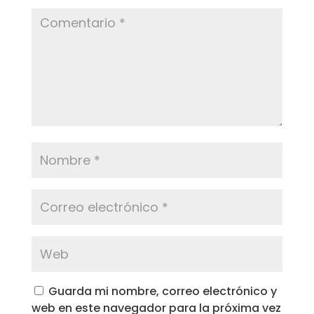
Guarda mi nombre, correo electrónico y
web en este navegador para la próxima vez