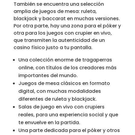
También se encuentra una selección
amplia de juegos de mesa: ruleta,
blackjack y baccarat en muchas versiones.
Por otra parte, hay una zona para el póker y
otra para los juegos con crupier en vivo,
que transmiten la autenticidad de un
casino físico justo a tu pantalla.
Una colección enorme de tragaperras
online, con títulos de los creadores más
importantes del mundo.
Juegos de mesa clásicos en formato
digital, con muchas modalidades
diferentes de ruleta y blackjack.
Salas de juego en vivo con crupiers
reales, para una experiencia social y que
te envuelve en la partida.
Una parte dedicada para el póker y otros