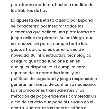
plataforma moderna, hecha a medida de
los hábitos de hoy.
La apuesta de Betista Casino por España
se caracteriza por integrar todos los
elementos que definen una plataforma de
juego online de primera. Su catálogo, que
se renueva sin parar, cumple tanto los
gustos tradicionales como la sed de
novedad. Su infraestructura tecnológica
asegura que todo funcione bien en
cualquier dispositivo. El cumplimiento
riguroso de la normativa local y las
políticas de seguridad y juego responsable
generan un marco de confianza necesario.
Las promociones transparentes y los
métodos de pago eficientes completan un
ciclo de servicio que pone al usuario en el
centro. Juntas, estas facetas sitúan a