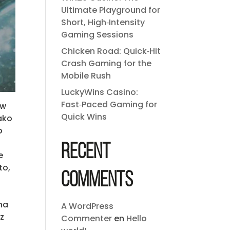
Ultimate Playground for
Short, High‑Intensity
Gaming Sessions
Chicken Road: Quick‑Hit
Crash Gaming for the
Mobile Rush
LuckyWins Casino:
Fast‑Paced Gaming for
 w
Quick Wins
ako
o
Recent
e
to,
Comments
na
A WordPress
z
Commenter
en
Hello