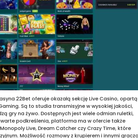
syna 22Bet oferuje okazałą sekcję Live Casino, opartą
 Gaming. Są to studia transmisyjne w wysokiej jakości,
zą gry na żywo. Dostępnych jest wiele odmian ruletki,
 warte podkreślenia, platforma ma w ofercie także
ak Monopoly Live, Dream Catcher czy Crazy Time, które
izyjnym. Możliwość rozmowy z krupierem i innymi gracz