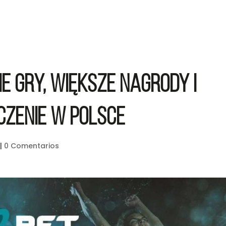
Quiénes somos
Cat
ie Gry, Większe Nagrody i
czenie w Polsce
|
0 Comentarios