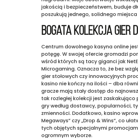
jakością i bezpieczeństwem, buduje dł
poszukują jednego, solidnego miejsca
Bogata Kolekcja Gier
Centrum dowolnego kasyna online jest 
potęgę. W swojej ofercie gromadzi po
wśród których są tacy giganci jak NetE
Microgaming. Oznacza to, że bez wzglę
gier stołowych czy innowacyjnych pro
kasino nie kończy na ilości – dba równ
gracze mają stały dostęp do najnowsz
tak rozległej kolekcji jest zaskakująco
gry według dostawcy, popularności, ty
zmienności. Dodatkowo, kasino wprowa
Megaways” czy „Drop & Wins”, co ułat
tych objętych specjalnymi promocjami.
ogromnym wyborze.