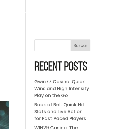
as y formación
Galería
Contacto
Buscar
Recent Posts
Gwin77 Casino: Quick
Wins and High‑Intensity
Play on the Go
Book of Bet: Quick‑Hit
Slots and Live Action
for Fast‑Paced Players
WIN29 Casino: The