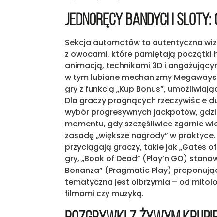
Jednoręcy bandyci i Sloty:
Sekcja automatów to autentyczna wizy
z owocami, które pamiętają początki h
animacją, technikami 3D i angażujący
w tym lubiane mechanizmy Megaways, kt
gry z funkcją „Kup Bonus”, umożliwiają
Dla graczy pragnących rzeczywiście d
wybór progresywnych jackpotów, gdzi
momentu, gdy szczęśliwiec zgarnie wie
zasadę „większe nagrody” w praktyce. 
przyciągają graczy, takie jak „Gates 
gry, „Book of Dead” (Play’n GO) stano
Bonanza” (Pragmatic Play) proponuj
tematyczna jest olbrzymia – od mitolog
filmami czy muzyką.