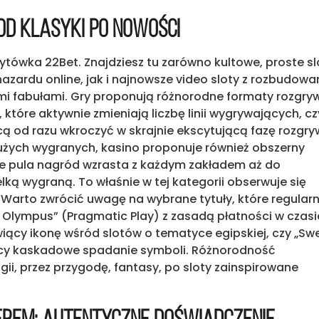
 Od Klasyki po Nowości
tówka 22Bet. Znajdziesz tu zarówno kultowe, proste sl
azardu online, jak i najnowsze video sloty z rozbudow
mi fabułami. Gry proponują różnorodne formaty rozgryw
óre aktywnie zmieniają liczbę linii wygrywających, cz
cą od razu wkroczyć w skrajnie ekscytującą fazę rozgryw
użych wygranych, kasino proponuje również obszerny
e pula nagród wzrasta z każdym zakładem aż do
lką wygraną. To właśnie w tej kategorii obserwuje się
Warto zwrócić uwagę na wybrane tytuły, które regularn
of Olympus” (Pragmatic Play) z zasadą płatności w czasi
wiący ikonę wśród slotów o tematyce egipskiej, czy „Sw
ący kaskadowe spadanie symboli. Różnorodność
ii, przez przygodę, fantasy, po sloty zainspirowane