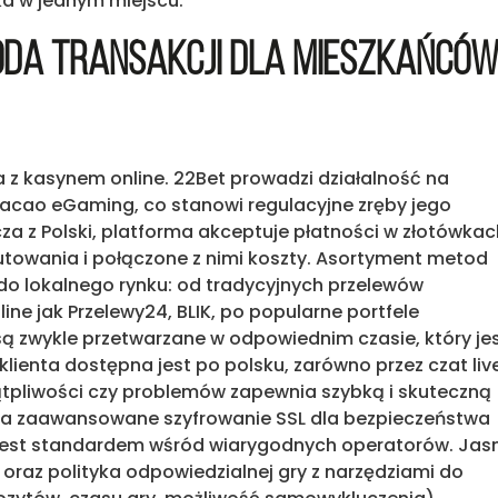
ka w jednym miejscu.
oda Transakcji dla Mieszkańcó
a z kasynem online. 22Bet prowadzi działalność na
uracao eGaming, co stanowi regulacyjne zręby jego
cza z Polski, platforma akceptuje płatności w złotówka
utowania i połączone z nimi koszty. Asortyment metod
 do lokalnego rynku: od tradycyjnych przelewów
ine jak Przelewy24, BLIK, po popularne portfele
 są zwykle przetwarzane w odpowiednim czasie, który je
lienta dostępna jest po polsku, zarówno przez czat liv
wątpliwości czy problemów zapewnia szybką i skuteczną
wa zaawansowane szyfrowanie SSL dla bezpieczeństwa
jest standardem wśród wiarygodnych operatorów. Jas
 oraz polityka odpowiedzialnej gry z narzędziami do