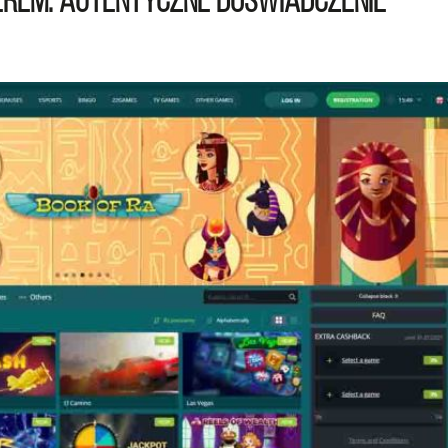
rem: Autentyczne Doświadczenie