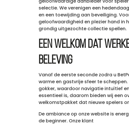
geloofwaardige aanbieder voor speler
selectie. We verenigen een hedendaags
en een toewijding aan beveiliging. Vo
geloofwaardigheid en plezier hand in 
grondig uitgezochte collectie spellen.
Een Welkom dat Werke
Beleving
Vanaf de eerste seconde zodra u BetP
warme en gastvrije sfeer te scheppen
gokker, waardoor navigatie intuïtief e
essentieel is, daarom bieden wij een ov
welkomstpakket dat nieuwe spelers ond
De ambiance op onze website is energie
de beginner. Onze klant