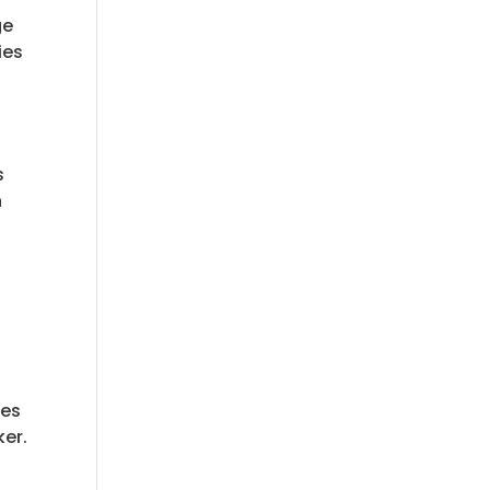
ge
ies
s
n
ies
ker.