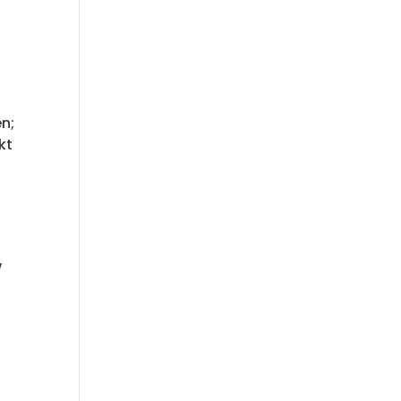
n;
kt
w