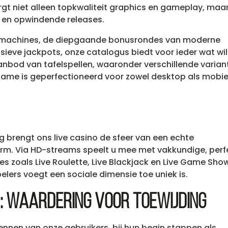
gt niet alleen topkwaliteit graphics en gameplay, maa
 en opwindende releases.
uitmachines, de diepgaande bonusrondes van moderne
ssieve jackpots, onze catalogus biedt voor ieder wat wil
nbod van tafelspellen, waaronder verschillende varian
 game is geperfectioneerd voor zowel desktop als mobie
g brengt ons live casino de sfeer van een echte
erm. Via HD-streams speelt u mee met vakkundige, perf
s zoals Live Roulette, Live Blackjack en Live Game Sho
lers voegt een sociale dimensie toe uniek is.
: Waardering voor Toewijding
ennen van onze gebruikers, bij hun begin stappen als