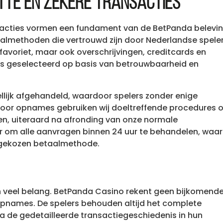
tte en Zekere Transacties
nsacties vormen een fundament van de BetPanda belevin
almethoden die vertrouwd zijn door Nederlandse speler
e favoriet, maar ook overschrijvingen, creditcards en
 is geselecteerd op basis van betrouwbaarheid en
ellijk afgehandeld, waardoor spelers zonder enige
Voor opnames gebruiken wij doeltreffende procedures
ken, uiteraard na afronding van onze normale
aar om alle aanvragen binnen 24 uur te behandelen, waa
de gekozen betaalmethode.
n veel belang. BetPanda Casino rekent geen bijkomend
 opnames. De spelers behouden altijd het complete
ia de gedetailleerde transactiegeschiedenis in hun