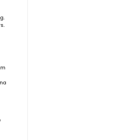
g.
s.
 om
rna
e