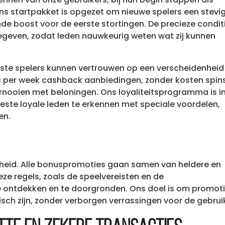
Ons startpakket is opgezet om nieuwe spelers een stevi
de boost voor de eerste stortingen. De precieze condit
eergegeven, zodat leden nauwkeurig weten wat zij kunnen
Vaste spelers kunnen vertrouwen op een verscheidenheid
 per week cashback aanbiedingen, zonder kosten spin
rnooien met beloningen. Ons loyaliteitsprogramma is i
ste loyale leden te erkennen met speciale voordelen,
en.
lijkheid. Alle bonuspromoties gaan samen van heldere en
 regels, zoals de speelvereisten en de
 te ontdekken en te doorgronden. Ons doel is om promot
tisch zijn, zonder verborgen verrassingen voor de gebrui