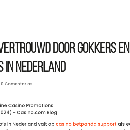
Quiénes somos
Cat
 Vertrouwd door Gokkers en
s in Nederland
|
0 Comentarios
o’s in Nederland valt op
casino betpanda support
als e