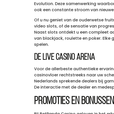
Evolution. Deze samenwerking waarbor
ook een constante stroom van nieuwe
Of u nu geniet van de ouderwetse fr
video slots, of de sensatie van progre
Naast slots ontdekt u een compleet aa
van blackjack, roulette en poker. Elke
spelen.
De Live Casino Arena
Voor de allerbeste authentieke ervarin
casinovloer rechtstreeks naar uw sch
Nederlands sprekende dealers bij game
De interactie met de dealer en medespe
Promoties en Bonussen
Bij BetPanda Casino geloven in het erk