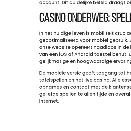
account. Dit duidelijke beleid draagt b
Casino onderweg: Spele
In het huidige leven is mobiliteit cru
geoptimaliseerd voor mobiel gebruik. 
onze website opereert naadloos in de
van een iOS of Android toestel benut.
gelijkmatige en hoogwaardige ervarin
De mobiele versie geeft toegang tot he
tafelspellen en het live casino. Alle es
opnames en contact met de klantenserv
geliefde spellen te allen tijde en ove
internet.