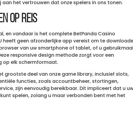
ij aan het vertrouwen dat onze spelers in ons tonen.
n Op reis
ciaal, en vandaar is het complete BetPanda Casino
U heeft geen afzonderlijke app vereist om te downloade
 browser van uw smartphone of tablet, of u gebruikmaa
 Deze responsive design methode zorgt voor een
g op elk schermformaat.
t grootste deel van onze game library, inclusief slots,
sentiële functies, zoals accountbeheer, stortingen,
ice, zijn eenvoudig bereikbaar. Dit impliceert dat u u
ral kunt spelen, zolang u maar verbonden bent met het