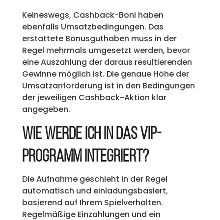
Keineswegs, Cashback-Boni haben
ebenfalls Umsatzbedingungen. Das
erstattete Bonusguthaben muss in der
Regel mehrmals umgesetzt werden, bevor
eine Auszahlung der daraus resultierenden
Gewinne möglich ist. Die genaue Höhe der
Umsatzanforderung ist in den Bedingungen
der jeweiligen Cashback-Aktion klar
angegeben.
Wie werde ich in das VIP-
Programm integriert?
Die Aufnahme geschieht in der Regel
automatisch und einladungsbasiert,
basierend auf Ihrem Spielverhalten.
Regelmäßige Einzahlungen und ein