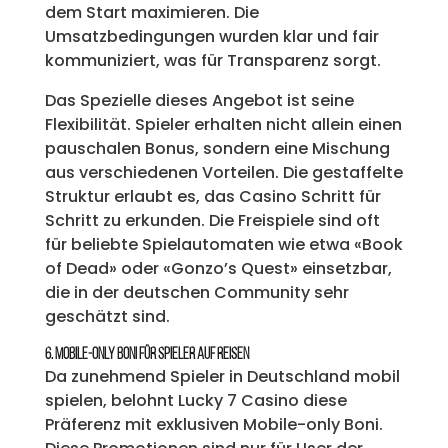
dem Start maximieren. Die
Umsatzbedingungen wurden klar und fair
kommuniziert, was für Transparenz sorgt.
Das Spezielle dieses Angebot ist seine
Flexibilität. Spieler erhalten nicht allein einen
pauschalen Bonus, sondern eine Mischung
aus verschiedenen Vorteilen. Die gestaffelte
Struktur erlaubt es, das Casino Schritt für
Schritt zu erkunden. Die Freispiele sind oft
für beliebte Spielautomaten wie etwa «Book
of Dead» oder «Gonzo’s Quest» einsetzbar,
die in der deutschen Community sehr
geschätzt sind.
6. Mobile-only Boni für Spieler auf Reisen
Da zunehmend Spieler in Deutschland mobil
spielen, belohnt Lucky 7 Casino diese
Präferenz mit exklusiven Mobile-only Boni.