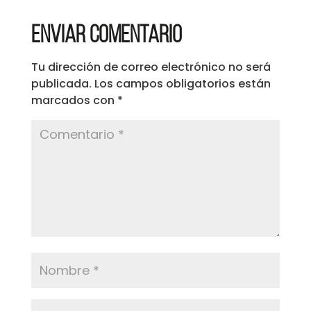
Enviar comentario
Tu dirección de correo electrónico no será
publicada.
Los campos obligatorios están
marcados con
*