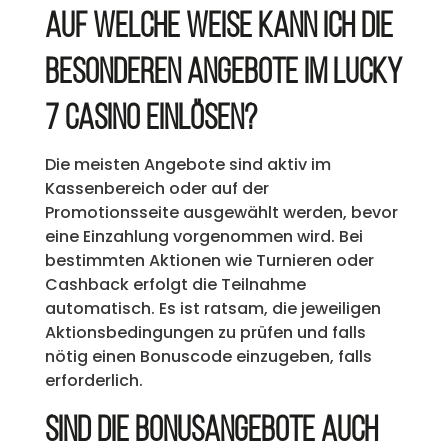
Auf welche Weise kann ich die
besonderen Angebote im Lucky
7 Casino einlösen?
Die meisten Angebote sind aktiv im
Kassenbereich oder auf der
Promotionsseite ausgewählt werden, bevor
eine Einzahlung vorgenommen wird. Bei
bestimmten Aktionen wie Turnieren oder
Cashback erfolgt die Teilnahme
automatisch. Es ist ratsam, die jeweiligen
Aktionsbedingungen zu prüfen und falls
nötig einen Bonuscode einzugeben, falls
erforderlich.
Sind die Bonusangebote auch