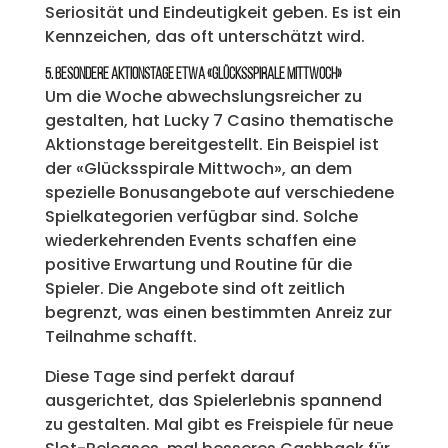
Seriosität und Eindeutigkeit geben. Es ist ein
Kennzeichen, das oft unterschätzt wird.
5. Besondere Aktionstage etwa «Glücksspirale Mittwoch»
Um die Woche abwechslungsreicher zu
gestalten, hat Lucky 7 Casino thematische
Aktionstage bereitgestellt. Ein Beispiel ist
der «Glücksspirale Mittwoch», an dem
spezielle Bonusangebote auf verschiedene
Spielkategorien verfügbar sind. Solche
wiederkehrenden Events schaffen eine
positive Erwartung und Routine für die
Spieler. Die Angebote sind oft zeitlich
begrenzt, was einen bestimmten Anreiz zur
Teilnahme schafft.
Diese Tage sind perfekt darauf
ausgerichtet, das Spielerlebnis spannend
zu gestalten. Mal gibt es Freispiele für neue