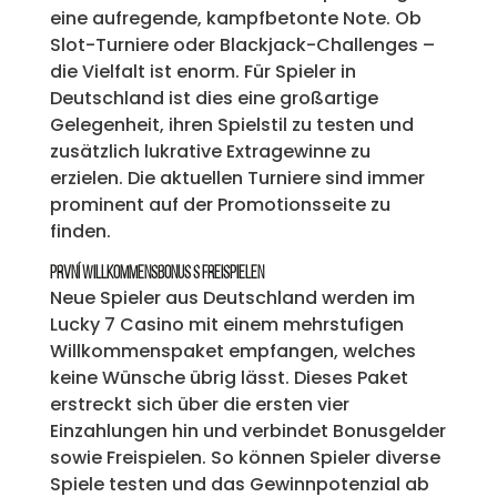
eine aufregende, kampfbetonte Note. Ob
Slot-Turniere oder Blackjack-Challenges –
die Vielfalt ist enorm. Für Spieler in
Deutschland ist dies eine großartige
Gelegenheit, ihren Spielstil zu testen und
zusätzlich lukrative Extragewinne zu
erzielen. Die aktuellen Turniere sind immer
prominent auf der Promotionsseite zu
finden.
První Willkommensbonus s Freispielen
Neue Spieler aus Deutschland werden im
Lucky 7 Casino mit einem mehrstufigen
Willkommenspaket empfangen, welches
keine Wünsche übrig lässt. Dieses Paket
erstreckt sich über die ersten vier
Einzahlungen hin und verbindet Bonusgelder
sowie Freispielen. So können Spieler diverse
Spiele testen und das Gewinnpotenzial ab