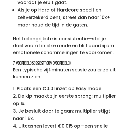
voordat je eruit gaat.
Als je op Hard of Hardcore speelt en
zelfverzekerd bent, streef dan naar 10x+
maar houd de tijd in de gaten.
Het belangrijkste is consistentie—stel je
doel vooraf in elke ronde en blijf daarbij om
emotionele schommelingen te voorkomen.
7. Voorbeeld Sessiestroom (Voorbeeld)
Een typische vijf‑minuten sessie zou er zo uit
kunnen zien:
Plaats een €0.01 inzet op Easy mode.
De kip maakt zijn eerste sprong; multiplier
op 1x.
Je besluit door te gaan; multiplier stijgt
naar 1.5x.
Uitcashen levert €0.015 op—een snelle