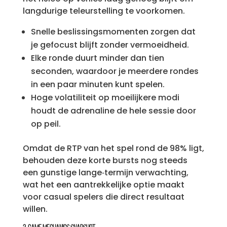
langdurige teleurstelling te voorkomen.
Snelle beslissingsmomenten zorgen dat
je gefocust blijft zonder vermoeidheid.
Elke ronde duurt minder dan tien
seconden, waardoor je meerdere rondes
in een paar minuten kunt spelen.
Hoge volatiliteit op moeilijkere modi
houdt de adrenaline de hele sessie door
op peil.
Omdat de RTP van het spel rond de 98% ligt,
behouden deze korte bursts nog steeds
een gunstige lange‑termijn verwachting,
wat het een aantrekkelijke optie maakt
voor casual spelers die direct resultaat
willen.