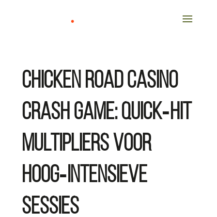
Chicken Road Casino
Crash Game: Quick‑Hit
Multipliers voor
Hoog‑Intensieve
Sessies