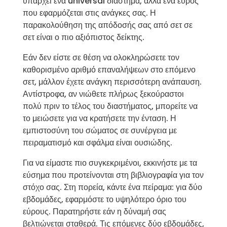
υπάρχει ένα universal διάστημα, αλλά ένα εύρος
που εφαρμόζεται στις ανάγκες σας. Η
παρακολούθηση της απόδοσής σας από σετ σε
σετ είναι ο πιο αξιόπιστος δείκτης.
Εάν δεν είστε σε θέση να ολοκληρώσετε τον
καθορισμένο αριθμό επαναλήψεων στο επόμενο
σετ, μάλλον έχετε ανάγκη περισσότερη ανάπαυση.
Αντίστροφα, αν νιώθετε πλήρως ξεκούραστοι
πολύ πριν το τέλος του διαστήματος, μπορείτε να
το μειώσετε για να κρατήσετε την ένταση. Η
εμπιστοσύνη του σώματος σε συνέργεια με
πειραματισμό και σφάλμα είναι ουσιώδης.
Για να είμαστε πιο συγκεκριμένοι, εκκινήστε με τα
εύσημα που προτείνονται στη βιβλιογραφία για τον
στόχο σας. Στη πορεία, κάντε ένα πείραμα: για δύο
εβδομάδες, εφαρμόστε το υψηλότερο όριο του
εύρους. Παρατηρήστε εάν η δύναμή σας
βελτιώνεται σταθερά. Τις επόμενες δύο εβδομάδες,