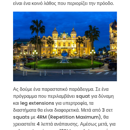
είναι ένα κοινό λάθος που περιορίζει την πρόοδο.
Ας δούμε ένα παραστατικό παράδειγμα. Σε ένα
πρόγραμμα που περιλαμβάνει squat για δύναμη
και leg extensions για υπερτροφία, τα
διαστήματα θα είναι διαφορετικά. Μετά από 3 σετ
squats με 4RM (Repetition Maximum), θα
χρειαστείτε 4 λεπτά ανάπαυσης. Αμέσως μετά, για