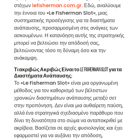
στόχων
lefisherman.com.gr
. Εδώ, αναλύουμε
την έννοια του «Le Fisherman Slot», μιας
συστηματικής προσέγγισης για τα διαστήματα
ανάπαυσης, προσαρμοσμένη στις ανάγκες των
ασκουμένων. Η κατανόηση αυτής της στρατηγικής
μπορεί να βελτιώσει την απόδοσή σας,
βελτιώνοντας τόσο τη δύναμη όσο και την
ανάκαμψη.
Τι ακριβώς Ακριβώς Είναι το Le Fisherman Slot για τα
Διαστήματα Ανάπαυσης;
Το «Le Fisherman Slot» είναι μια οργανωμένη
μέθοδος για τον καθορισμό των βέλτιστων
χρονικών διαστημάτων ανάπαυσης μεταξύ σετ
στην προπόνηση. Δεν είναι μια αυθαίρετη παύση,
αλλά ένα στρατηγικά σχεδιασμένο παράθυρο που
δίνει τη δυνατότητα στο σώμα να ανταποκριθεί με
ακρίβεια. Βασίζεται σε αρχές φυσιολογίας και έχει
εφαρμοστεί για να αυξάνει την απόδοση,