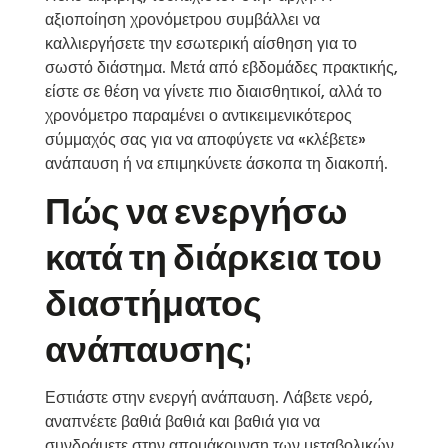
αξιοποίηση χρονόμετρου συμβάλλει να
καλλιεργήσετε την εσωτερική αίσθηση για το
σωστό διάστημα. Μετά από εβδομάδες πρακτικής,
είστε σε θέση να γίνετε πιο διαισθητικοί, αλλά το
χρονόμετρο παραμένει ο αντικειμενικότερος
σύμμαχός σας για να αποφύγετε να «κλέβετε»
ανάπαυση ή να επιμηκύνετε άσκοπα τη διακοπή.
Πώς να ενεργήσω
κατά τη διάρκεια του
διαστήματος
ανάπαυσης;
Εστιάστε στην ενεργή ανάπαυση. Λάβετε νερό,
αναπνέετε βαθιά βαθιά και βαθιά για να
συνδράμετε στην απομάκρυνση των μεταβολικών