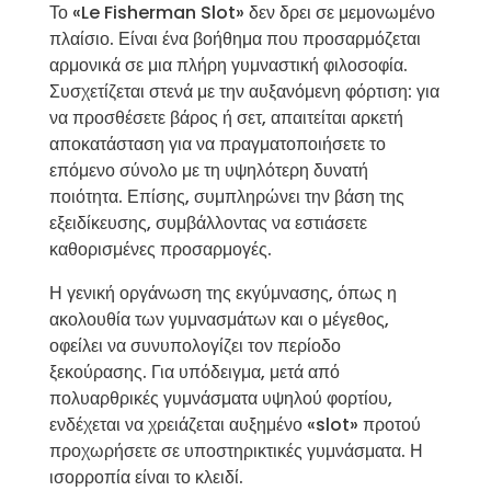
Το «Le Fisherman Slot» δεν δρει σε μεμονωμένο
πλαίσιο. Είναι ένα βοήθημα που προσαρμόζεται
αρμονικά σε μια πλήρη γυμναστική φιλοσοφία.
Συσχετίζεται στενά με την αυξανόμενη φόρτιση: για
να προσθέσετε βάρος ή σετ, απαιτείται αρκετή
αποκατάσταση για να πραγματοποιήσετε το
επόμενο σύνολο με τη υψηλότερη δυνατή
ποιότητα. Επίσης, συμπληρώνει την βάση της
εξειδίκευσης, συμβάλλοντας να εστιάσετε
καθορισμένες προσαρμογές.
Η γενική οργάνωση της εκγύμνασης, όπως η
ακολουθία των γυμνασμάτων και ο μέγεθος,
οφείλει να συνυπολογίζει τον περίοδο
ξεκούρασης. Για υπόδειγμα, μετά από
πολυαρθρικές γυμνάσματα υψηλού φορτίου,
ενδέχεται να χρειάζεται αυξημένο «slot» προτού
προχωρήσετε σε υποστηρικτικές γυμνάσματα. Η
ισορροπία είναι το κλειδί.