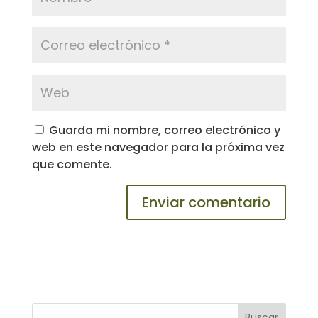
Guarda mi nombre, correo electrónico y
web en este navegador para la próxima vez
que comente.
Buscar