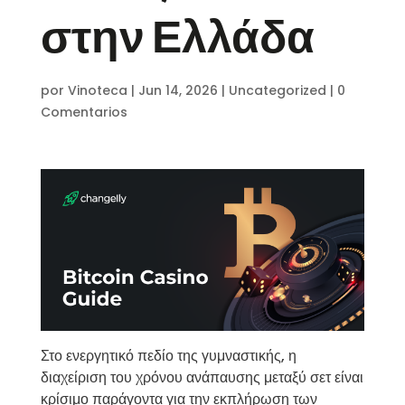
στην Ελλάδα
por
Vinoteca
|
Jun 14, 2026
|
Uncategorized
|
0
Comentarios
Στο ενεργητικό πεδίο της γυμναστικής, η
διαχείριση του χρόνου ανάπαυσης μεταξύ σετ είναι
κρίσιμο παράγοντα για την εκπλήρωση των