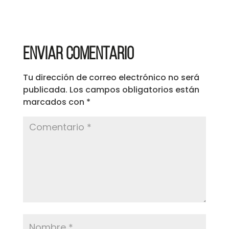
Enviar comentario
Tu dirección de correo electrónico no será
publicada.
Los campos obligatorios están
marcados con
*