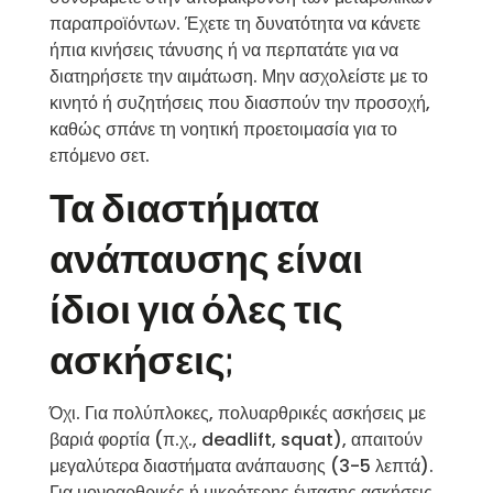
παραπροϊόντων. Έχετε τη δυνατότητα να κάνετε
ήπια κινήσεις τάνυσης ή να περπατάτε για να
διατηρήσετε την αιμάτωση. Μην ασχολείστε με το
κινητό ή συζητήσεις που διασπούν την προσοχή,
καθώς σπάνε τη νοητική προετοιμασία για το
επόμενο σετ.
Τα διαστήματα
ανάπαυσης είναι
ίδιοι για όλες τις
ασκήσεις;
Όχι. Για πολύπλοκες, πολυαρθρικές ασκήσεις με
βαριά φορτία (π.χ., deadlift, squat), απαιτούν
μεγαλύτερα διαστήματα ανάπαυσης (3-5 λεπτά).
Για μονοαρθρικές ή μικρότερης έντασης ασκήσεις,