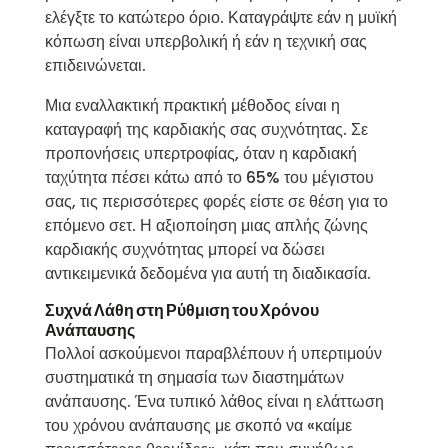
ελέγξτε το κατώτερο όριο. Καταγράψτε εάν η μυϊκή
κόπωση είναι υπερβολική ή εάν η τεχνική σας
επιδεινώνεται.
Μια εναλλακτική πρακτική μέθοδος είναι η
καταγραφή της καρδιακής σας συχνότητας. Σε
προπονήσεις υπερτροφίας, όταν η καρδιακή
ταχύτητα πέσει κάτω από το 65% του μέγιστου
σας, τις περισσότερες φορές είστε σε θέση για το
επόμενο σετ. Η αξιοποίηση μιας απλής ζώνης
καρδιακής συχνότητας μπορεί να δώσει
αντικειμενικά δεδομένα για αυτή τη διαδικασία.
Συχνά Λάθη στη Ρύθμιση του Χρόνου
Ανάπαυσης
Πολλοί ασκούμενοι παραβλέπουν ή υπερτιμούν
συστηματικά τη σημασία των διαστημάτων
ανάπαυσης. Ένα τυπικό λάθος είναι η ελάττωση
του χρόνου ανάπαυσης με σκοπό να «καίμε