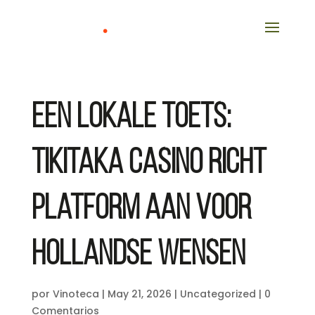
Een Lokale Toets:
Tikitaka Casino Richt
Platform aan voor
Hollandse Wensen
por
Vinoteca
|
May 21, 2026
|
Uncategorized
|
0
Comentarios