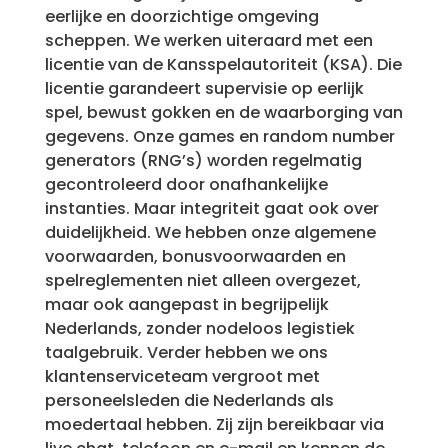
eerlijke en doorzichtige omgeving
scheppen. We werken uiteraard met een
licentie van de Kansspelautoriteit (KSA). Die
licentie garandeert supervisie op eerlijk
spel, bewust gokken en de waarborging van
gegevens. Onze games en random number
generators (RNG’s) worden regelmatig
gecontroleerd door onafhankelijke
instanties. Maar integriteit gaat ook over
duidelijkheid. We hebben onze algemene
voorwaarden, bonusvoorwaarden en
spelreglementen niet alleen overgezet,
maar ook aangepast in begrijpelijk
Nederlands, zonder nodeloos legistiek
taalgebruik. Verder hebben we ons
klantenserviceteam vergroot met
personeelsleden die Nederlands als
moedertaal hebben. Zij zijn bereikbaar via