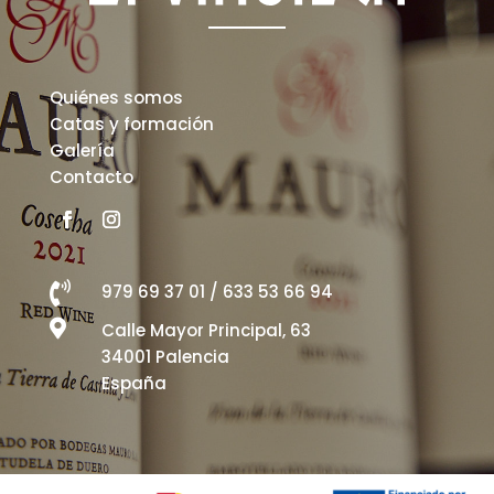
Quiénes somos
Catas y formación
Galería
Contacto

979 69 37 01 / 633 53 66 94

Calle Mayor Principal, 63
34001 Palencia
España