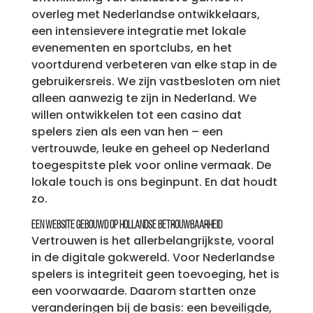
overleg met Nederlandse ontwikkelaars,
een intensievere integratie met lokale
evenementen en sportclubs, en het
voortdurend verbeteren van elke stap in de
gebruikersreis. We zijn vastbesloten om niet
alleen aanwezig te zijn in Nederland. We
willen ontwikkelen tot een casino dat
spelers zien als een van hen – een
vertrouwde, leuke en geheel op Nederland
toegespitste plek voor online vermaak. De
lokale touch is ons beginpunt. En dat houdt
zo.
Een Website Gebouwd op Hollandse Betrouwbaarheid
Vertrouwen is het allerbelangrijkste, vooral
in de digitale gokwereld. Voor Nederlandse
spelers is integriteit geen toevoeging, het is
een voorwaarde. Daarom startten onze
veranderingen bij de basis: een beveiligde,