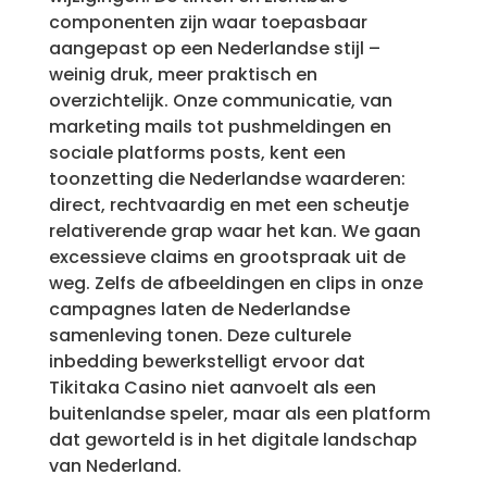
componenten zijn waar toepasbaar
aangepast op een Nederlandse stijl –
weinig druk, meer praktisch en
overzichtelijk. Onze communicatie, van
marketing mails tot pushmeldingen en
sociale platforms posts, kent een
toonzetting die Nederlandse waarderen:
direct, rechtvaardig en met een scheutje
relativerende grap waar het kan. We gaan
excessieve claims en grootspraak uit de
weg. Zelfs de afbeeldingen en clips in onze
campagnes laten de Nederlandse
samenleving tonen. Deze culturele
inbedding bewerkstelligt ervoor dat
Tikitaka Casino niet aanvoelt als een
buitenlandse speler, maar als een platform
dat geworteld is in het digitale landschap
van Nederland.