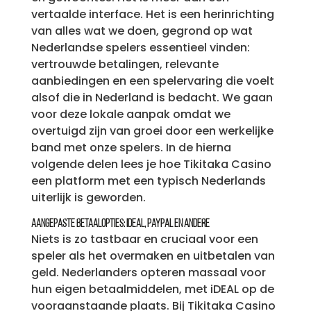
vertaalde interface. Het is een herinrichting
van alles wat we doen, gegrond op wat
Nederlandse spelers essentieel vinden:
vertrouwde betalingen, relevante
aanbiedingen en een spelervaring die voelt
alsof die in Nederland is bedacht. We gaan
voor deze lokale aanpak omdat we
overtuigd zijn van groei door een werkelijke
band met onze spelers. In de hierna
volgende delen lees je hoe Tikitaka Casino
een platform met een typisch Nederlands
uiterlijk is geworden.
Aangepaste Betaalopties: iDEAL, PayPal en Andere
Niets is zo tastbaar en cruciaal voor een
speler als het overmaken en uitbetalen van
geld. Nederlanders opteren massaal voor
hun eigen betaalmiddelen, met iDEAL op de
vooraanstaande plaats. Bij Tikitaka Casino