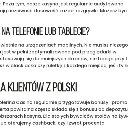
 Poza tym, nasze kasyno jest regularnie audytowane
zają uczciwość i losowość każdej rozgrywki. Możesz być
 na telefonie lub tablecie?
świetnie na urządzeniach mobilnych. Nie musisz niczeg
a jest w pełni zoptymalizowana pod przeglądarki w
ostosowują się do mniejszych ekranów, nie tracąc przy 
z w blackjacka czy ruletkę z każdego miejsca, jeśli tyl
a klientów z Polski
lerina Casino regularnie przygotowuje bonusy i promo
ferta powitalna często składa się z bonusu od depozytu
obszarach kasyna. Dla stałych bywalców stołów na żyw
lub oferujemy cashback, czyli zwrot procenta