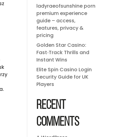
sz
ladyraeofsunshine porn
premium experience
guide – access,
features, privacy &
pricing
Golden Star Casino:
Fast‑Track Thrills and
ę
Instant Wins
sk
Elite Spin Casino Login
rzy
Security Guide for UK
Players
a.
Recent
h
Comments