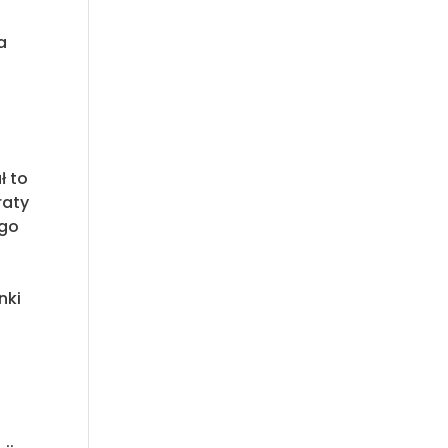
a
ł to
raty
ego
nki