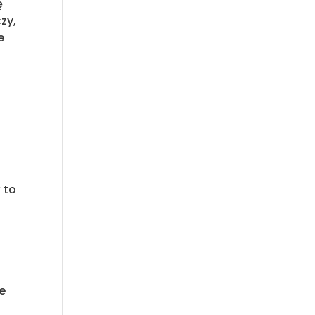
ę
zy,
e
 to
je