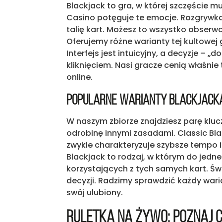
Blackjack to gra, w której szczęście 
Casino potęguje te emocje. Rozgrywka 
talię kart. Możesz to wszystko obserw
Oferujemy różne warianty tej kultowej 
Interfejs jest intuicyjny, a decyzje – „d
kliknięciem. Nasi gracze cenią właśni
online.
Popularne warianty Blackjacka
W naszym zbiorze znajdziesz parę klu
odrobinę innymi zasadami. Classic Bla
zwykle charakteryzuje szybsze tempo 
Blackjack to rodzaj, w którym do jedn
korzystających z tych samych kart.
decyzji. Radzimy sprawdzić każdy wari
swój ulubiony.
Ruletka na żywo: Poznaj 