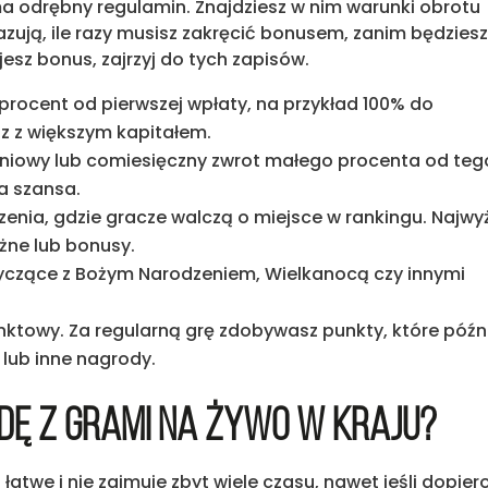
a odrębny regulamin. Znajdziesz w nim warunki obrotu
ują, ile razy musisz zakręcić bonusem, zanim będzies
sz bonus, zajrzyj do tych zapisów.
 procent od pierwszej wpłaty, na przykład 100% do
sz z większym kapitałem.
iowy lub comiesięczny zwrot małego procenta od teg
a szansa.
nia, gdzie gracze walczą o miejsce w rankingu. Najwy
żne lub bonusy.
yczące z Bożym Narodzeniem, Wielkanocą czy innymi
ktowy. Za regularną grę zdobywasz punkty, które późn
lub inne nagrody.
dę z grami na żywo w kraju?
łatwe i nie zajmuje zbyt wiele czasu, nawet jeśli dopier