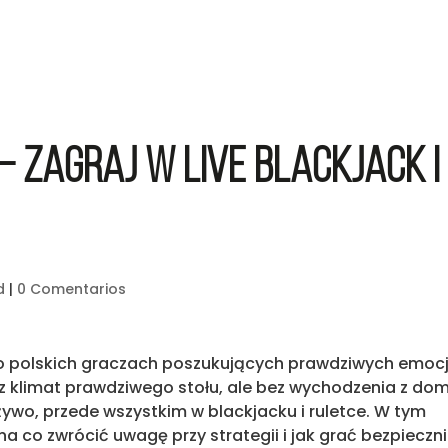
Quiénes somos
Cat
– Zagraj w Live Blackjack i
d
|
0 Comentarios
o polskich graczach poszukujących prawdziwych emocj
z klimat prawdziwego stołu, ale bez wychodzenia z dom
żywo, przede wszystkim w blackjacku i ruletce. W tym
na co zwrócić uwagę przy strategii i jak grać bezpieczni