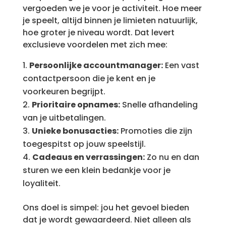
vergoeden we je voor je activiteit. Hoe meer
je speelt, altijd binnen je limieten natuurlijk,
hoe groter je niveau wordt. Dat levert
exclusieve voordelen met zich mee:
Persoonlijke accountmanager:
Een vast
contactpersoon die je kent en je
voorkeuren begrijpt.
Prioritaire opnames:
Snelle afhandeling
van je uitbetalingen.
Unieke bonusacties:
Promoties die zijn
toegespitst op jouw speelstijl.
Cadeaus en verrassingen:
Zo nu en dan
sturen we een klein bedankje voor je
loyaliteit.
Ons doel is simpel: jou het gevoel bieden
dat je wordt gewaardeerd. Niet alleen als