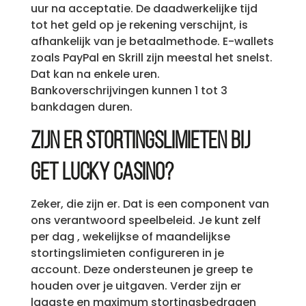
uur na acceptatie. De daadwerkelijke tijd
tot het geld op je rekening verschijnt, is
afhankelijk van je betaalmethode. E-wallets
zoals PayPal en Skrill zijn meestal het snelst.
Dat kan na enkele uren.
Bankoverschrijvingen kunnen 1 tot 3
bankdagen duren.
Zijn er stortingslimieten bij
Get Lucky Casino?
Zeker, die zijn er. Dat is een component van
ons verantwoord speelbeleid. Je kunt zelf
per dag , wekelijkse of maandelijkse
stortingslimieten configureren in je
account. Deze ondersteunen je greep te
houden over je uitgaven. Verder zijn er
laagste en maximum stortingsbedragen