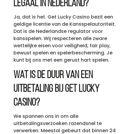
legaal in Nederland?
Ja, dat is het. Get Lucky Casino bezit een
geldige licentie van de Kansspelautoriteit.
Dat is de Nederlandse regulator voor
kansspelen. Wij respecteren alle zware
wettelijke eisen voor veiligheid, fair play,
bewust spelen en spelerbescherming. Je
kunt bij ons met een gerust hart spelen.
Wat is de duur van een
uitbetaling bij Get Lucky
Casino?
We spannen ons in om alle
uitbetalingsverzoeken razendsnel te
verwerken. Meestal gebeurt dat binnen 24