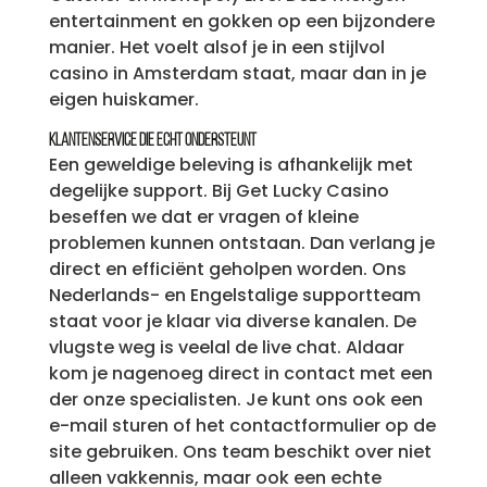
entertainment en gokken op een bijzondere
manier. Het voelt alsof je in een stijlvol
casino in Amsterdam staat, maar dan in je
eigen huiskamer.
Klantenservice die Echt Ondersteunt
Een geweldige beleving is afhankelijk met
degelijke support. Bij Get Lucky Casino
beseffen we dat er vragen of kleine
problemen kunnen ontstaan. Dan verlang je
direct en efficiënt geholpen worden. Ons
Nederlands- en Engelstalige supportteam
staat voor je klaar via diverse kanalen. De
vlugste weg is veelal de live chat. Aldaar
kom je nagenoeg direct in contact met een
der onze specialisten. Je kunt ons ook een
e-mail sturen of het contactformulier op de
site gebruiken. Ons team beschikt over niet
alleen vakkennis, maar ook een echte