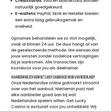
Creditcards:
Visa en Mastercard worden
natuurlijk goedgekeurd.
E-wallets:
PayPal, Skrill en Neteller bieden
een extra laag gebruiksgemak en
snelheid.
Opnames behandelen we zo vlot mogelijk,
vaak al binnen 24 uur. De duur hangt af van
de geselecteerde methode. We wensen dat
jouw winsten zonder nodeloze vertragingen
bij je aankomen. Alle transacties zijn
kosteloos voor jou als deelnemer.
Waardoor Kiezen voor Get Lucky Casino in de regio van Nederland?
Onze Nederlandse online gokmarkt stroomt
over van het aanbod. Niettemin past niet
elke aanbieder goed aan bij wat
Nederlandse spelers willen. Get Lucky
Casino is exclusief voor jou ontwikkeld. Wij