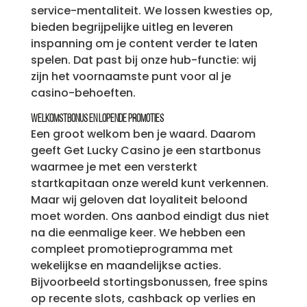
service-mentaliteit. We lossen kwesties op,
bieden begrijpelijke uitleg en leveren
inspanning om je content verder te laten
spelen. Dat past bij onze hub-functie: wij
zijn het voornaamste punt voor al je
casino-behoeften.
Welkomstbonus en Lopende Promoties
Een groot welkom ben je waard. Daarom
geeft Get Lucky Casino je een startbonus
waarmee je met een versterkt
startkapitaan onze wereld kunt verkennen.
Maar wij geloven dat loyaliteit beloond
moet worden. Ons aanbod eindigt dus niet
na die eenmalige keer. We hebben een
compleet promotieprogramma met
wekelijkse en maandelijkse acties.
Bijvoorbeeld stortingsbonussen, free spins
op recente slots, cashback op verlies en