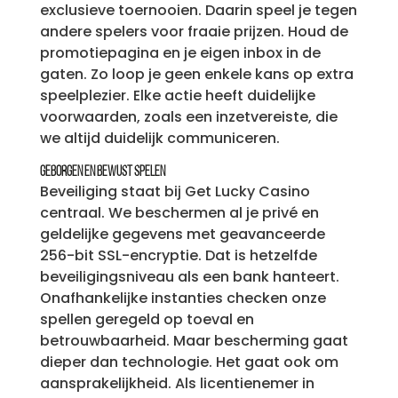
exclusieve toernooien. Daarin speel je tegen
andere spelers voor fraaie prijzen. Houd de
promotiepagina en je eigen inbox in de
gaten. Zo loop je geen enkele kans op extra
speelplezier. Elke actie heeft duidelijke
voorwaarden, zoals een inzetvereiste, die
we altijd duidelijk communiceren.
Geborgen en Bewust Spelen
Beveiliging staat bij Get Lucky Casino
centraal. We beschermen al je privé en
geldelijke gegevens met geavanceerde
256-bit SSL-encryptie. Dat is hetzelfde
beveiligingsniveau als een bank hanteert.
Onafhankelijke instanties checken onze
spellen geregeld op toeval en
betrouwbaarheid. Maar bescherming gaat
dieper dan technologie. Het gaat ook om
aansprakelijkheid. Als licentienemer in