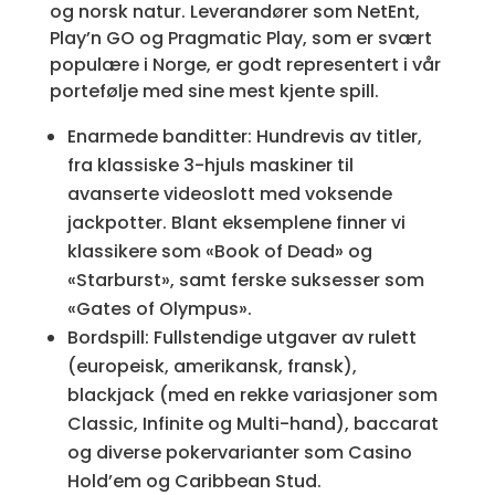
og norsk natur. Leverandører som NetEnt,
Play’n GO og Pragmatic Play, som er svært
populære i Norge, er godt representert i vår
portefølje med sine mest kjente spill.
Enarmede banditter: Hundrevis av titler,
fra klassiske 3-hjuls maskiner til
avanserte videoslott med voksende
jackpotter. Blant eksemplene finner vi
klassikere som «Book of Dead» og
«Starburst», samt ferske suksesser som
«Gates of Olympus».
Bordspill: Fullstendige utgaver av rulett
(europeisk, amerikansk, fransk),
blackjack (med en rekke variasjoner som
Classic, Infinite og Multi-hand), baccarat
og diverse pokervarianter som Casino
Hold’em og Caribbean Stud.