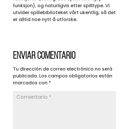
funksjon), og naturligvis etter spilltype. Vi
utvider spillebiblioteket vårt ukentlig, så det
er alltid noe nytt å utforske.
Enviar comentario
Tu dirección de correo electrónico no será
publicada.
Los campos obligatorios están
marcados con
*