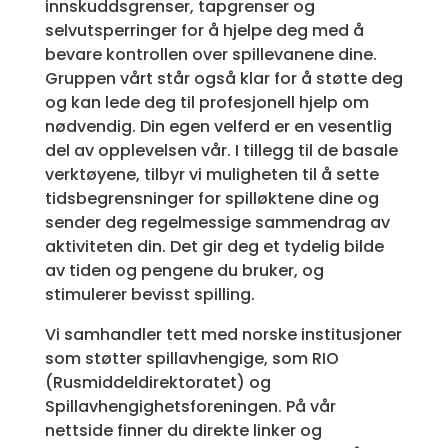
innskuddsgrenser, tapgrenser og
selvutsperringer for å hjelpe deg med å
bevare kontrollen over spillevanene dine.
Gruppen vårt står også klar for å støtte deg
og kan lede deg til profesjonell hjelp om
nødvendig. Din egen velferd er en vesentlig
del av opplevelsen vår. I tillegg til de basale
verktøyene, tilbyr vi muligheten til å sette
tidsbegrensninger for spilløktene dine og
sender deg regelmessige sammendrag av
aktiviteten din. Det gir deg et tydelig bilde
av tiden og pengene du bruker, og
stimulerer bevisst spilling.
Vi samhandler tett med norske institusjoner
som støtter spillavhengige, som RIO
(Rusmiddeldirektoratet) og
Spillavhengighetsforeningen. På vår
nettside finner du direkte linker og