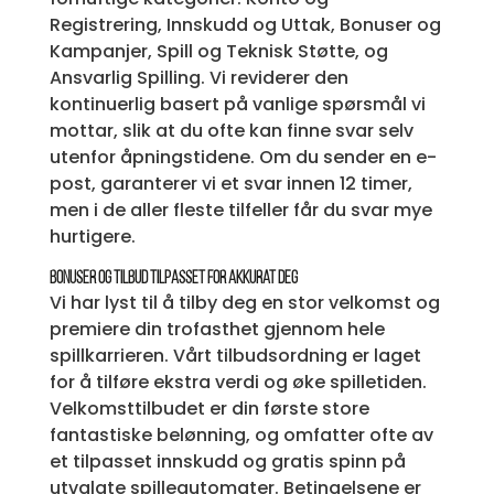
Registrering, Innskudd og Uttak, Bonuser og
Kampanjer, Spill og Teknisk Støtte, og
Ansvarlig Spilling. Vi reviderer den
kontinuerlig basert på vanlige spørsmål vi
mottar, slik at du ofte kan finne svar selv
utenfor åpningstidene. Om du sender en e-
post, garanterer vi et svar innen 12 timer,
men i de aller fleste tilfeller får du svar mye
hurtigere.
Bonuser og Tilbud Tilpasset for Akkurat deg
Vi har lyst til å tilby deg en stor velkomst og
premiere din trofasthet gjennom hele
spillkarrieren. Vårt tilbudsordning er laget
for å tilføre ekstra verdi og øke spilletiden.
Velkomsttilbudet er din første store
fantastiske belønning, og omfatter ofte av
et tilpasset innskudd og gratis spinn på
utvalgte spilleautomater. Betingelsene er