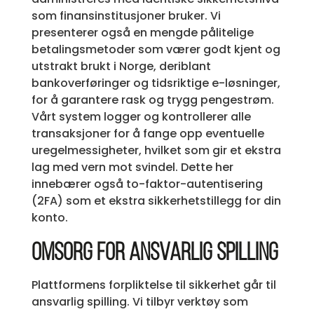
som finansinstitusjoner bruker. Vi
presenterer også en mengde pålitelige
betalingsmetoder som værer godt kjent og
utstrakt brukt i Norge, deriblant
bankoverføringer og tidsriktige e-løsninger,
for å garantere rask og trygg pengestrøm.
Vårt system logger og kontrollerer alle
transaksjoner for å fange opp eventuelle
uregelmessigheter, hvilket som gir et ekstra
lag med vern mot svindel. Dette her
innebærer også to-faktor-autentisering
(2FA) som et ekstra sikkerhetstillegg for din
konto.
Omsorg for Ansvarlig Spilling
Plattformens forpliktelse til sikkerhet går til
ansvarlig spilling. Vi tilbyr verktøy som