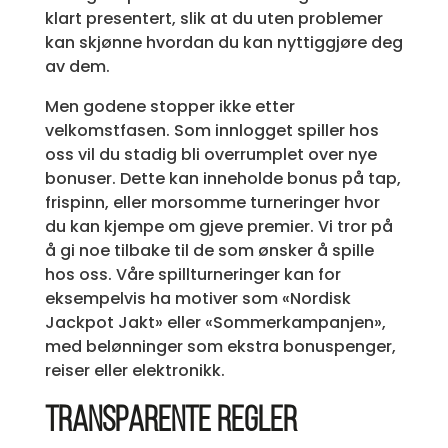
klart presentert, slik at du uten problemer
kan skjønne hvordan du kan nyttiggjøre deg
av dem.
Men godene stopper ikke etter
velkomstfasen. Som innlogget spiller hos
oss vil du stadig bli overrumplet over nye
bonuser. Dette kan inneholde bonus på tap,
frispinn, eller morsomme turneringer hvor
du kan kjempe om gjeve premier. Vi tror på
å gi noe tilbake til de som ønsker å spille
hos oss. Våre spillturneringer kan for
eksempelvis ha motiver som «Nordisk
Jackpot Jakt» eller «Sommerkampanjen»,
med belønninger som ekstra bonuspenger,
reiser eller elektronikk.
Transparente Regler