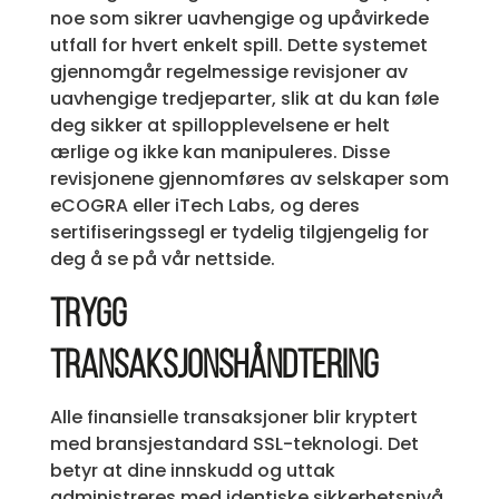
noe som sikrer uavhengige og upåvirkede
utfall for hvert enkelt spill. Dette systemet
gjennomgår regelmessige revisjoner av
uavhengige tredjeparter, slik at du kan føle
deg sikker at spillopplevelsene er helt
ærlige og ikke kan manipuleres. Disse
revisjonene gjennomføres av selskaper som
eCOGRA eller iTech Labs, og deres
sertifiseringssegl er tydelig tilgjengelig for
deg å se på vår nettside.
Trygg
Transaksjonshåndtering
Alle finansielle transaksjoner blir kryptert
med bransjestandard SSL-teknologi. Det
betyr at dine innskudd og uttak
administreres med identiske sikkerhetsnivå