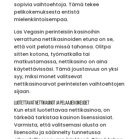
sopivia vaihtoehtoja. Tämä tekee
pelikokemuksesta entistä
mielenkiintoisempaa.
Las Vegasin perinteisiin kasinoihin
verrattuna nettikasinoiden etuna on se,
että voit pelata missä tahansa. Olitpa
sitten kotona, työmatkalla tai
matkustamassa, nettikasino on aina
käytettävissäsi. Tämä joustavuus on yksi
syy, miksi monet valitsevat
nettikasinoarvat perinteisten vaihtoehtojen
sijaan.
Luotettavat nettikasinot ja pelaajien oikeudet
Kun etsit luotettavaa nettikasinoa, on
tärkeää tarkistaa kasinon lisenssiasiat.
Varmista, että valitsemasi alusta on
lisensoitu ja säännelty tunnetussa