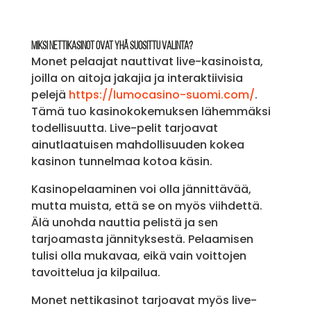
Miksi nettikasinot ovat yhä suosittu valinta?
Monet pelaajat nauttivat live-kasinoista,
joilla on aitoja jakajia ja interaktiivisia
pelejä
https://lumocasino-suomi.com/
.
Tämä tuo kasinokokemuksen lähemmäksi
todellisuutta. Live-pelit tarjoavat
ainutlaatuisen mahdollisuuden kokea
kasinon tunnelmaa kotoa käsin.
Kasinopelaaminen voi olla jännittävää,
mutta muista, että se on myös viihdettä.
Älä unohda nauttia pelistä ja sen
tarjoamasta jännityksestä. Pelaamisen
tulisi olla mukavaa, eikä vain voittojen
tavoittelua ja kilpailua.
Monet nettikasinot tarjoavat myös live-