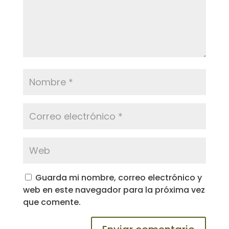
Guarda mi nombre, correo electrónico y
web en este navegador para la próxima vez
que comente.