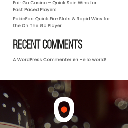
Fair Go Casino – Quick Spin Wins for
Fast‑Paced Players
PokieFox: Quick‑Fire Slots & Rapid Wins for
the On‑The‑Go Player
Recent Comments
A WordPress Commenter
en
Hello world!