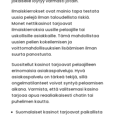
jokaiselle löytyy varmasti jotain.
Ilmaiskierrokset ovat mainio tapa testata
uusia pelejä ilman taloudellista riskiä.
Monet nettikasinot tarjoavat
ilmaiskierroksia uusille pelaajille tai
uskollisille asiakkaille. Tämä mahdollistaa
uusien pelien kokeilemisen ja
voittomahdollisuuksien lisäämisen ilman
suurta panostusta.
Suositellut kasinot tarjoavat pelaajilleen
erinomaisia asiakaspalveluja. Hyvä
asiakaspalvelu on tärkeä tekijä, sillä
ongelmatilanteet voivat syntyä pelaamisen
aikana. Varmista, että valitsemasi kasino
tarjoaa apua reaaliaikaisesti chatin tai
puhelimen kautta.
Suomalaiset kasinot tarjoavat paikallista