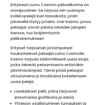
Erityisesti Lumo Casinon pelivalikoima on
monipuolinen. Se tarjoaa niin uusimpia
kolikkopelejä kuin klassikoita, joten
jokaiselle löytyy jotakin. Live-kasino, jossa
pelaajat voivat pelata oikeiden jakajien
kanssa, tuo lisäjännitystä
pelikokemukseen.
Erityiset tarjoukset ja kampanjat
houkuttelevat pelaajia Lumo Casinolle.
Kasino tarjoaa säännöllisesti uusia etuja,
jotka tekevät pelaamisesta entistäkin
jännittävämpää. Tämä pitää pelaajat
sitoutuneina ja innokkaina kokeilemaan
uusia pelejä.
Laadukkaat pelit, jotka tarjoavat
erinomaisia grafiikoita ja ääniä.
Yhteisön osallistuminen turnauksiin ja