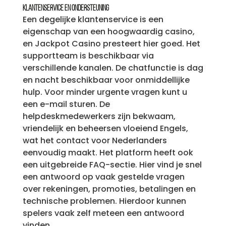
Klantenservice en Ondersteuning
Een degelijke klantenservice is een
eigenschap van een hoogwaardig casino,
en Jackpot Casino presteert hier goed. Het
supportteam is beschikbaar via
verschillende kanalen. De chatfunctie is dag
en nacht beschikbaar voor onmiddellijke
hulp. Voor minder urgente vragen kunt u
een e-mail sturen. De
helpdeskmedewerkers zijn bekwaam,
vriendelijk en beheersen vloeiend Engels,
wat het contact voor Nederlanders
eenvoudig maakt. Het platform heeft ook
een uitgebreide FAQ-sectie. Hier vind je snel
een antwoord op vaak gestelde vragen
over rekeningen, promoties, betalingen en
technische problemen. Hierdoor kunnen
spelers vaak zelf meteen een antwoord
vinden.