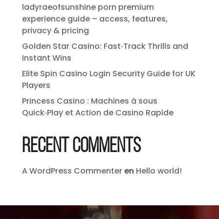
ladyraeofsunshine porn premium
experience guide – access, features,
privacy & pricing
Golden Star Casino: Fast‑Track Thrills and
Instant Wins
Elite Spin Casino Login Security Guide for UK
Players
Princess Casino : Machines à sous
Quick‑Play et Action de Casino Rapide
Recent Comments
A WordPress Commenter
en
Hello world!