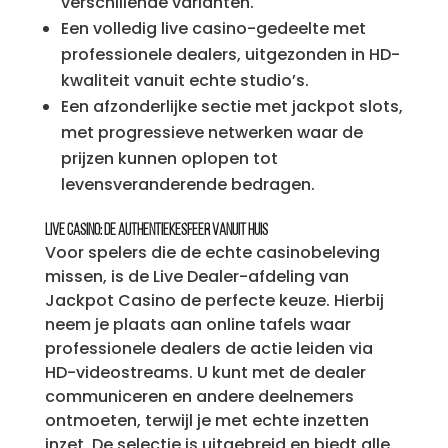
verschillende varianten.
Een volledig live casino-gedeelte met
professionele dealers, uitgezonden in HD-
kwaliteit vanuit echte studio’s.
Een afzonderlijke sectie met jackpot slots,
met progressieve netwerken waar de
prijzen kunnen oplopen tot
levensveranderende bedragen.
Live Casino: De Authentiekesfeer Vanuit Huis
Voor spelers die de echte casinobeleving
missen, is de Live Dealer-afdeling van
Jackpot Casino de perfecte keuze. Hierbij
neem je plaats aan online tafels waar
professionele dealers de actie leiden via
HD-videostreams. U kunt met de dealer
communiceren en andere deelnemers
ontmoeten, terwijl je met echte inzetten
inzet. De selectie is uitgebreid en biedt alle