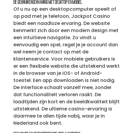
De Gebruikerservaring met Desktop en Mobiel
Of u nu op een desktopcomputer speelt of
op pad met je telefoon, Jackpot Casino
biedt een naadloze ervaring. De website
kenmerkt zich door een modern design met
een intuïtieve navigatie. Zo vindt u
eenvoudig een spel, regel je je account dan
wel neem je contact op met de
klantenservice. Voor mobiele gebruikers is
er een flexibele website die uitstekend werkt
in de browser van je iOS- of Android-
toestel. Een app downloaden is niet nodig.
De interface schaalt vanzelf mee, zonder
dat functionaliteit verloren raakt. De
laadtijden zijn kort en de beeldkwaliteit blijft
uitstekend. De ultieme casino-ervaring is
daarmee te allen tijde nabij, waar je in
Nederland ook bent.