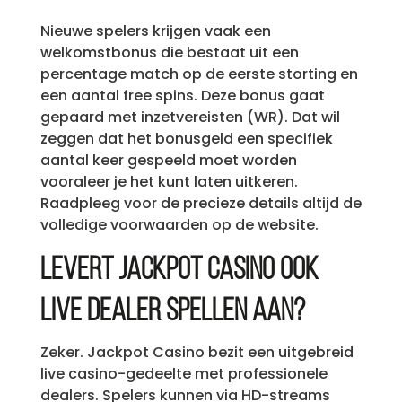
Nieuwe spelers krijgen vaak een
welkomstbonus die bestaat uit een
percentage match op de eerste storting en
een aantal free spins. Deze bonus gaat
gepaard met inzetvereisten (WR). Dat wil
zeggen dat het bonusgeld een specifiek
aantal keer gespeeld moet worden
vooraleer je het kunt laten uitkeren.
Raadpleeg voor de precieze details altijd de
volledige voorwaarden op de website.
Levert Jackpot Casino ook
live dealer spellen aan?
Zeker. Jackpot Casino bezit een uitgebreid
live casino-gedeelte met professionele
dealers. Spelers kunnen via HD-streams