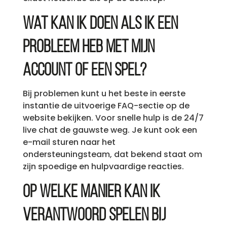
Wat kan ik doen als ik een
probleem heb met mijn
account of een spel?
Bij problemen kunt u het beste in eerste
instantie de uitvoerige FAQ-sectie op de
website bekijken. Voor snelle hulp is de 24/7
live chat de gauwste weg. Je kunt ook een
e-mail sturen naar het
ondersteuningsteam, dat bekend staat om
zijn spoedige en hulpvaardige reacties.
Op welke manier kan ik
verantwoord spelen bij