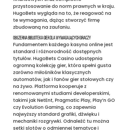
przystosowanie do norm prawnych w kraju.
HugoBets wygląda na to, że reagować na
te wymagania, dążąc stworzyć firmę
zbudowaną na zaufaniu.
Obszerna Biblioteka Gier Dla Wymagających Graczy
Fundamentem każdego kasyna online jest
standard i różnorodność dostępnych
tytułów. HugoBets Casino udostępnia
ogromną kolekcję gier, która spełni gusta
zarówno miłośników klasycznych
automatów, jak i fanów gier stołowych czy
na żywo. Platforma kooperuje z
renomowanymi studiami developerskimi,
takimi jak NetEnt, Pragmatic Play, Play’n GO
czy Evolution Gaming, co zapewnia
najwyższy standard grafiki, dźwięku i
mechaniki rozgrywki. Odnaleźć tu można
setki slotów o odmiennej tematyce i