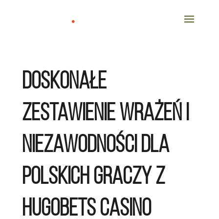
Doskonałe
Zestawienie Wrażeń i
Niezawodności dla
Polskich graczy z
HugoBets Casino