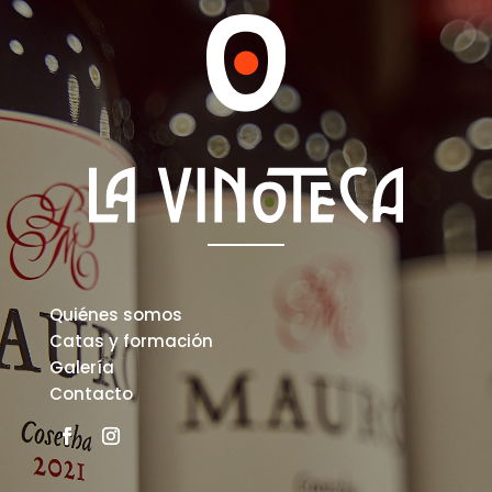
Quiénes somos
Catas y formación
Galería
Contacto