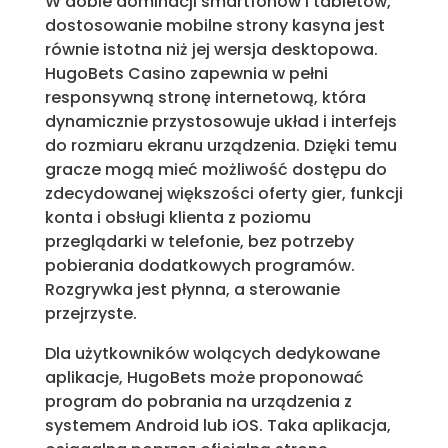
W dobie dominacji smartfonów i tabletów,
dostosowanie mobilne strony kasyna jest
równie istotna niż jej wersja desktopowa.
HugoBets Casino zapewnia w pełni
responsywną stronę internetową, która
dynamicznie przystosowuje układ i interfejs
do rozmiaru ekranu urządzenia. Dzięki temu
gracze mogą mieć możliwość dostępu do
zdecydowanej większości oferty gier, funkcji
konta i obsługi klienta z poziomu
przeglądarki w telefonie, bez potrzeby
pobierania dodatkowych programów.
Rozgrywka jest płynna, a sterowanie
przejrzyste.
Dla użytkowników wolących dedykowane
aplikacje, HugoBets może proponować
program do pobrania na urządzenia z
systemem Android lub iOS. Taka aplikacja,