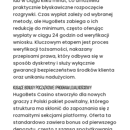
lub w ciągu kilku minut, co umożliwia
praktycznie błyskawiczne rozpoczęcie
rozgrywki. Czas wypłat zależy od wybranej
metody, ale HugoBets zabiega o ich
redukcję do minimum, często oferując
wypłaty w ciągu 24 godzin od weryfikacji
wniosku. Kluczowym etapem jest proces
weryfikacji tożsamości, nakazany
przepisami prawa, który odbywa się w
sposób dyskretny i służy wyłącznie
gwarancji bezpieczeństwa środków klienta
oraz unikaniu nadużyciom.
Kusące Bonusy Początkowe i Program Lojalnościowy
HugoBets Casino stworzyło dla nowych
graczy z Polski pakiet powitalny, którego
struktura ma skłonić do zapoznania się z
rozmaitymi sekcjami platformy. Oferta ta
standardowo zawiera bonus od pierwszego
depozytu, często z szansą spożytkowania