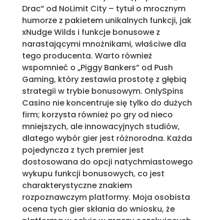
Drac” od NoLimit City – tytuł o mrocznym
humorze z pakietem unikalnych funkcji, jak
xNudge Wilds i funkcje bonusowe z
narastającymi mnożnikami, właściwe dla
tego producenta. Warto również
wspomnieć o „Piggy Bankers” od Push
Gaming, który zestawia prostotę z głębią
strategii w trybie bonusowym. OnlySpins
Casino nie koncentruje się tylko do dużych
firm; korzysta również po gry od nieco
mniejszych, ale innowacyjnych studiów,
dlatego wybór gier jest różnorodna. Każda
pojedyncza z tych premier jest
dostosowana do opcji natychmiastowego
wykupu funkcji bonusowych, co jest
charakterystyczne znakiem
rozpoznawczym platformy. Moja osobista
ocena tych gier skłania do wniosku, że