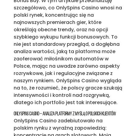
Bonus Buy. W tym artykule przeanalizuję
szczegółowo, co OnlySpins Casino wnosi na
polski rynek, koncentrując się na
najnowszych premierach gier, które
określają obecne trendy, oraz na opcji
szybkiego wykupu funkcji bonusowych. To
nie jest standardowy przegląd, a dogłębna
analiza wartości, jaką ta platforma może
zaoferować miłośnikom automatów w
Polsce, mając na uwadze zarówno aspekty
rozrywkowe, jak i regulacyjne związane z
naszym rynkiem. OnlySpins Casino wygląda
na to, że rozumieć, że polscy gracze szukają
intensywności i kontroli nad rozgrywką,
dlatego ich portfolio jest tak interesujące.
OnlySpins Casino – Analiza Platformy Z myślą o Polskich Klientów
OnlySpins Casino zadebiutowało na
polskim rynku z wyraźną zapowiedzią:
koncentrację na grach slotowych. Moja