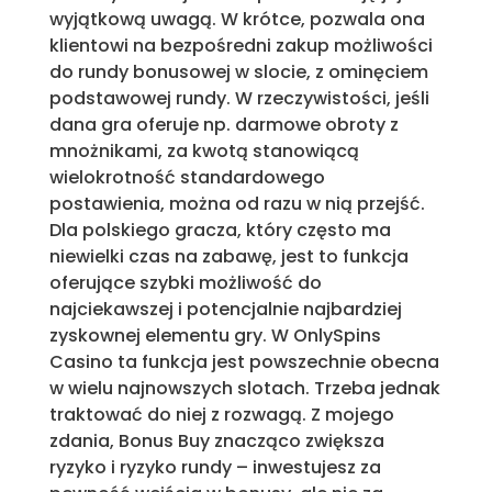
wyjątkową uwagą. W krótce, pozwala ona
klientowi na bezpośredni zakup możliwości
do rundy bonusowej w slocie, z ominęciem
podstawowej rundy. W rzeczywistości, jeśli
dana gra oferuje np. darmowe obroty z
mnożnikami, za kwotą stanowiącą
wielokrotność standardowego
postawienia, można od razu w nią przejść.
Dla polskiego gracza, który często ma
niewielki czas na zabawę, jest to funkcja
oferujące szybki możliwość do
najciekawszej i potencjalnie najbardziej
zyskownej elementu gry. W OnlySpins
Casino ta funkcja jest powszechnie obecna
w wielu najnowszych slotach. Trzeba jednak
traktować do niej z rozwagą. Z mojego
zdania, Bonus Buy znacząco zwiększa
ryzyko i ryzyko rundy – inwestujesz za