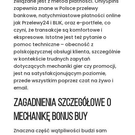
związane jest z metod płatności. OnlySpins
zapewnia znane w Polsce przelewy
bankowe, natychmiastowe płatności online
jak Przelewy24 i BLIK, oraz e-portfele, co
czyni, że transakcje są komfortowe i
ekspresowe. Istotne jest też pytanie o
pomoc techniczne – obecność z
polskojęzycznej obsługi klienta, szczególnie
w kontekście trudnych zapytań
dotyczących mechaniki gier czy promocji,
jest na satysfakcjonującym poziomie,
przede wszystkim poprzez czat na żywo i
email.
Zagadnienia Szczegółowe o
Mechanikę Bonus Buy
Znaczna część wątpliwości budzi sam