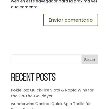
web en este navegador para la próxima vez
que comente.
Buscar
Recent Posts
PokieFox: Quick‑Fire Slots & Rapid Wins for
the On‑The‑Go Player
wunderwins Casino: Quick Spin Thrills für