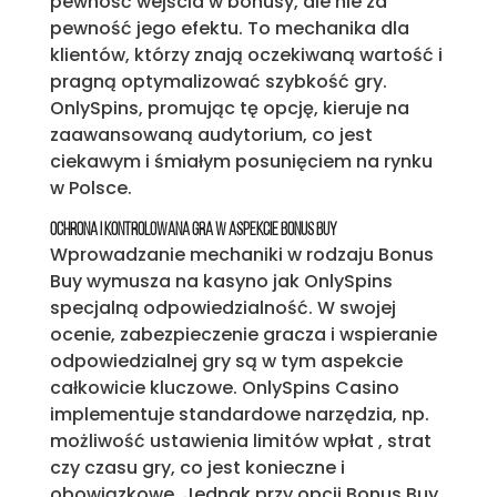
pewność wejścia w bonusy, ale nie za
pewność jego efektu. To mechanika dla
klientów, którzy znają oczekiwaną wartość i
pragną optymalizować szybkość gry.
OnlySpins, promując tę opcję, kieruje na
zaawansowaną audytorium, co jest
ciekawym i śmiałym posunięciem na rynku
w Polsce.
Ochrona i Kontrolowana Gra w Aspekcie Bonus Buy
Wprowadzanie mechaniki w rodzaju Bonus
Buy wymusza na kasyno jak OnlySpins
specjalną odpowiedzialność. W swojej
ocenie, zabezpieczenie gracza i wspieranie
odpowiedzialnej gry są w tym aspekcie
całkowicie kluczowe. OnlySpins Casino
implementuje standardowe narzędzia, np.
możliwość ustawienia limitów wpłat , strat
czy czasu gry, co jest konieczne i
obowiązkowe. Jednak przy opcji Bonus Buy,