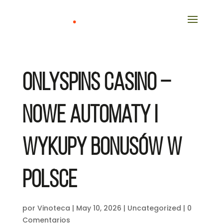
OnlySpins Casino –
Nowe Automaty i
Wykupy Bonusów w
Polsce
por
Vinoteca
|
May 10, 2026
|
Uncategorized
|
0
Comentarios