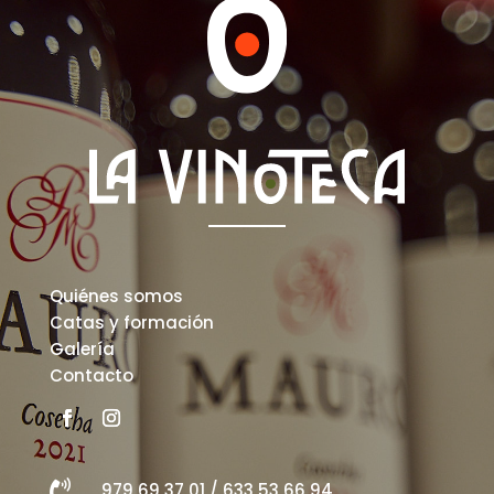
Quiénes somos
Catas y formación
Galería
Contacto

979 69 37 01 / 633 53 66 94