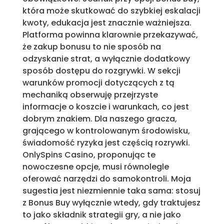
która może skutkować do szybkiej eskalacji
kwoty, edukacja jest znacznie ważniejsza.
Platforma powinna klarownie przekazywać,
że zakup bonusu to nie sposób na
odzyskanie strat, a wyłącznie dodatkowy
sposób dostępu do rozgrywki. W sekcji
warunków promocji dotyczących z tą
mechaniką obserwuję przejrzyste
informacje o koszcie i warunkach, co jest
dobrym znakiem. Dla naszego gracza,
grającego w kontrolowanym środowisku,
świadomość ryzyka jest częścią rozrywki.
OnlySpins Casino, proponując te
nowoczesne opcje, musi równolegle
oferować narzędzi do samokontroli. Moja
sugestia jest niezmiennie taka sama: stosuj
z Bonus Buy wyłącznie wtedy, gdy traktujesz
to jako składnik strategii gry, a nie jako