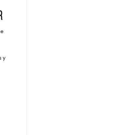
r
de
s
s y