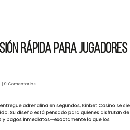
Quiénes somos
Cat
rsión Rápida para Jugadores
d
|
0 Comentarios
entregue adrenalina en segundos, Kinbet Casino se si
pido. Su diseño está pensado para quienes disfrutan de
as y pagos inmediatos—exactamente lo que los