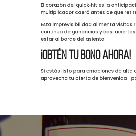
El corazón del quick‑hit es la anticipa
multiplicador caerá antes de que retir
Esta imprevisibilidad alimenta visitas
continua de ganancias y casi acierto
estar al borde del asiento.
¡Obtén Tu Bono Ahora!
Si estás listo para emociones de alta 
aprovecha tu oferta de bienvenida—p