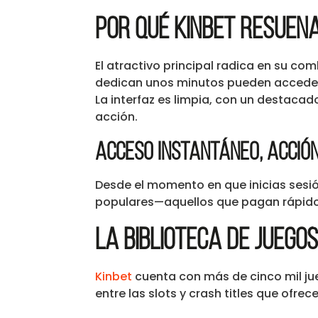
Por qué Kinbet Resuena
El atractivo principal radica en su co
dedican unos minutos pueden acceder a
La interfaz es limpia, con un destacad
acción.
Acceso Instantáneo, Acció
Desde el momento en que inicias sesió
populares—aquellos que pagan rápido 
La Biblioteca de Juego
Kinbet
cuenta con más de cinco mil jue
entre las slots y crash titles que ofrec