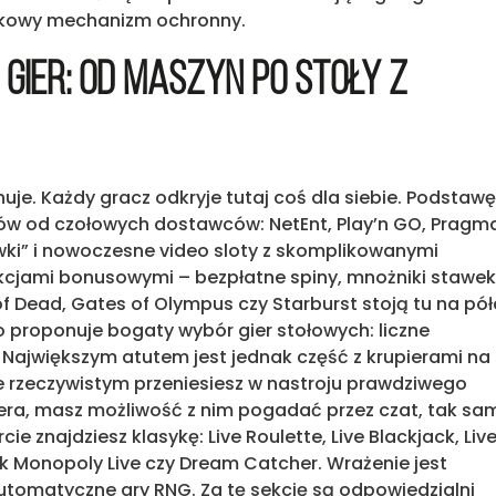
tkowy mechanizm ochronny.
gier: od maszyn po stoły z
uje. Każdy gracz odkryje tutaj coś dla siebie. Podstaw
ów od czołowych dostawców: NetEnt, Play’n GO, Pragm
wki” i nowoczesne video sloty z skomplikowanymi
unkcjami bonusowymi – bezpłatne spiny, mnożniki stawek
of Dead, Gates of Olympus czy Starburst stoją tu na pó
 proponuje bogaty wybór gier stołowych: liczne
. Największym atutem jest jednak część z krupierami na
ie rzeczywistym przeniesiesz w nastroju prawdziwego
iera, masz możliwość z nim pogadać przez czat, tak sa
cie znajdziesz klasykę: Live Roulette, Live Blackjack, Liv
k Monopoly Live czy Dream Catcher. Wrażenie jest
 automatyczne gry RNG. Za tę sekcję są odpowiedzialni