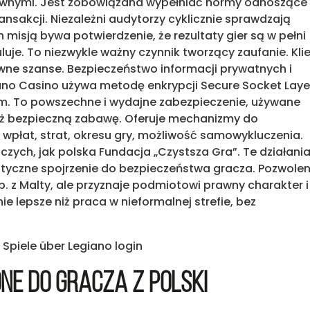
rawnymi. Jest zobowiązana wypełniać normy odnoszące 
ansakcji. Niezależni audytorzy cyklicznie sprawdzają
misją bywa potwierdzenie, że rezultaty gier są w pełni
uje. To niezwykle ważny czynnik tworzący zaufanie. Kli
ne szanse. Bezpieczeństwo informacji prywatnych i
iano Casino używa metodę enkrypcji Secure Socket Laye
zym. To powszechne i wydajne zabezpieczenie, używane
też bezpieczną zabawę. Oferuje mechanizmy do
wpłat, strat, okresu gry, możliwość samowykluczenia.
dczych, jak polska Fundacja „Czystsza Gra”. Te działani
listyczne spojrzenie do bezpieczeństwa gracza. Pozwolen
np. z Malty, ale przyznaje podmiotowi prawny charakter i
ie lepsze niż praca w nieformalnej strefie, bez
one do gracza z Polski