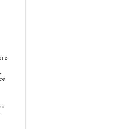
ę
atic
,
łce
mo
e