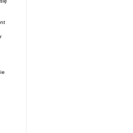
się
ent
r
a
ie