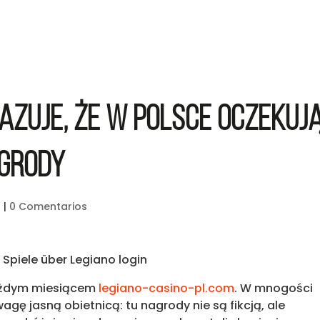
Quiénes somos
Cat
azuje, że w Polsce oczekuj
agrody
d
|
0 Comentarios
każdym miesiącem
legiano-casino-pl.com
. W mnogości
gę jasną obietnicą: tu nagrody nie są fikcją, ale