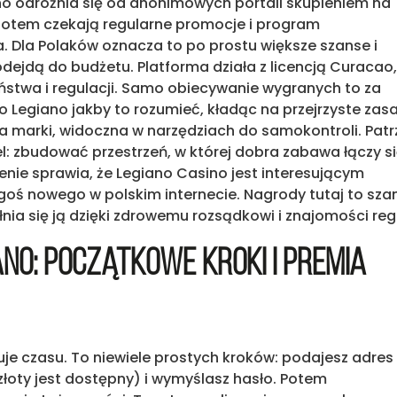
no odróżnia się od anonimowych portali skupieniem na
potem czekają regularne promocje i program
ła. Dla Polaków oznacza to po prostu większe szanse i
odejdą do budżetu. Platforma działa z licencją Curacao
stwa i regulacji. Samo obiecywanie wygranych to za
o Legiano jakby to rozumieć, kładąc na przejrzyste zas
ia marki, widoczna w narzędziach do samokontroli. Pat
: zbudować przestrzeń, w której dobra zabawa łączy si
nie sprawia, że Legiano Casino jest interesującym
goś nowego w polskim internecie. Nagrody tutaj to sza
nia się ją dzięki zdrowemu rozsądkowi i znajomości reg
ano: początkowe kroki i premia
uje czasu. To niewiele prostych kroków: podajesz adres
 złoty jest dostępny) i wymyślasz hasło. Potem