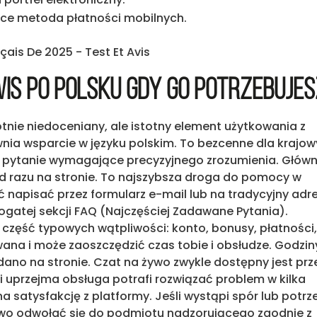
sce metoda płatności mobilnych.
wis po polsku gdy go potrzebuje
otnie niedoceniany, ale istotny element użytkowania z
nia wsparcie w języku polskim. To bezcenne dla krajo
ub pytanie wymagające precyzyjnego zrozumienia. Głó
d razu na stronie. To najszybsza droga do pomocy w
ć napisać przez formularz e-mail lub na tradycyjny adre
ogatej sekcji FAQ (Najczęściej Zadawane Pytania).
część typowych wątpliwości: konto, bonusy, płatności
owana i może zaoszczędzić czas tobie i obsłudze. Godzin
ano na stronie. Czat na żywo zwykle dostępny jest prz
i uprzejma obsługa potrafi rozwiązać problem w kilka
a satysfakcję z platformy. Jeśli wystąpi spór lub potr
awo odwołać się do podmiotu nadzorującego zgodnie z