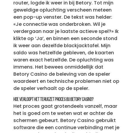
router, logde ik weer in bij Betory. Tot mijn
geweldige opluchting verscheen meteen
een pop-up venster. De tekst was helder:
«Je connectie was onderbroken. Wil je
verdergaan naar je laatste actieve spel?» Ik
klikte op ‘Ja’, en binnen een seconde stond
ik weer aan dezelfde blackjacktafel. Mijn
saldo was hetzelfde gebleven, de kaarten
waren exact hetzelfde. De opluchting was
immens. Het bewees onmiddellijk dat
Betory Casino de beleving van de speler
waardeert en technische problemen niet op
de speler verhaalt op de speler.
Hoe verloopt het terugzet proces bij Betory Casino?
Het proces gaat grotendeels vanzelf, maar
het is goed om te weten wat er achter de
schermen gebeurt. Betory Casino gebruikt
software die een continue verbinding met je