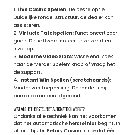
Live Casino Spellen:
De beste optie.
Duidelijke ronde-structuur, de dealer kan
assisteren.
Virtuele Tafelspellen:
Functioneert zeer
goed. De software noteert elke kaart en
inzet op.
Moderne Video Slots:
Wisselend. Zoek
naar de ‘Verder Spelen’ knop of vraag het
de support.
Instant Win Spellen (scratchcards):
Minder van toepassing. De ronde is bij
aankoop meteen afgerond.
Wat als het herstel niet automatisch werkt?
Ondanks alle techniek kan het voorkomen
dat het automatische herstel niet begint. In
al mijn tijd bij Betory Casino is me dat één