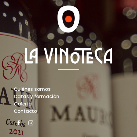
Quiénes somos
Catas y formación
Galería
Contacto