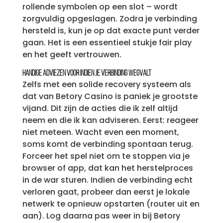
rollende symbolen op een slot – wordt
zorgvuldig opgeslagen. Zodra je verbinding
hersteld is, kun je op dat exacte punt verder
gaan. Het is een essentieel stukje fair play
en het geeft vertrouwen.
Handige adviezen voor indien je verbinding wegvalt
Zelfs met een solide recovery systeem als
dat van Betory Casino is paniek je grootste
vijand. Dit zijn de acties die ik zelf altijd
neem en die ik kan adviseren. Eerst: reageer
niet meteen. Wacht even een moment,
soms komt de verbinding spontaan terug.
Forceer het spel niet om te stoppen via je
browser of app, dat kan het herstelproces
in de war sturen. Indien de verbinding echt
verloren gaat, probeer dan eerst je lokale
netwerk te opnieuw opstarten (router uit en
aan). Log daarna pas weer in bij Betory