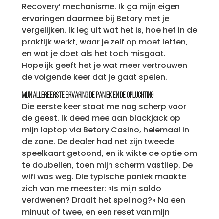
Recovery’ mechanisme. Ik ga mijn eigen
ervaringen daarmee bij Betory met je
vergelijken. Ik leg uit wat het is, hoe het in de
praktijk werkt, waar je zelf op moet letten,
en wat je doet als het toch misgaat.
Hopelijk geeft het je wat meer vertrouwen
de volgende keer dat je gaat spelen.
Mijn allereerste ervaring de paniek en de opluchting
Die eerste keer staat me nog scherp voor
de geest. Ik deed mee aan blackjack op
mijn laptop via Betory Casino, helemaal in
de zone. De dealer had net zijn tweede
speelkaart getoond, en ik wikte de optie om
te doubellen, toen mijn scherm vastliep. De
wifi was weg. Die typische paniek maakte
zich van me meester: «Is mijn saldo
verdwenen? Draait het spel nog?» Na een
minuut of twee, en een reset van mijn