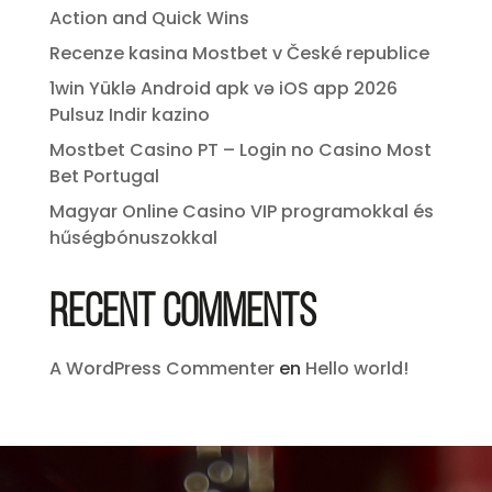
Action and Quick Wins
Recenze kasina Mostbet v České republice
1win Yüklə Android apk və iOS app 2026
Pulsuz Indir kazino
Mostbet Casino PT – Login no Casino Most
Bet Portugal
Magyar Online Casino VIP programokkal és
hűségbónuszokkal
Recent Comments
A WordPress Commenter
en
Hello world!