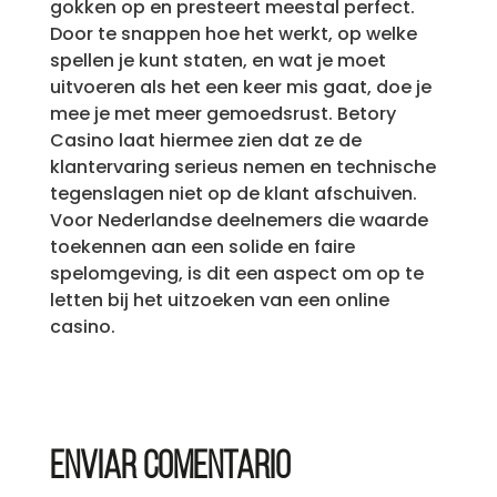
gokken op en presteert meestal perfect.
Door te snappen hoe het werkt, op welke
spellen je kunt staten, en wat je moet
uitvoeren als het een keer mis gaat, doe je
mee je met meer gemoedsrust. Betory
Casino laat hiermee zien dat ze de
klantervaring serieus nemen en technische
tegenslagen niet op de klant afschuiven.
Voor Nederlandse deelnemers die waarde
toekennen aan een solide en faire
spelomgeving, is dit een aspect om op te
letten bij het uitzoeken van een online
casino.
Enviar comentario