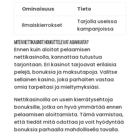
Ominaisuus
Tieto
Tarjolla useissa
Ilmaiskierrokset
kampanjoissa
Miten nettikasinot houkuttelevat asiakkaita?
Ennen kuin aloitat pelaamisen
nettikasinolla, kannattaa tutustua
tarjontaan. Eri kasinot tarjoavat erilaisia
pelejä, bonuksia ja maksutapoja. Valitse
sellainen kasino, joka parhaiten vastaa
omia tarpeitasi ja mieltymyksiäsi.
Nettikasinoilla on usein kierrätysehtoja
bonuksille, jotka on hyvä ymmärtää ennen
pelaamisen aloittamista. Tämä varmistaa,
että tiedät mitä odottaa ja voit hyödyntää
bonuksia parhaalla mahdollisella tavalla.