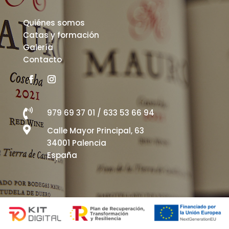
Quiénes somos
Catas y formación
Galería
Contacto

979 69 37 01 / 633 53 66 94

Calle Mayor Principal, 63
34001 Palencia
España