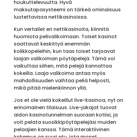
houkuttelevuutta. Hyvä
maksutapasysteemi on tärkeä ominaisuus
luotettavissa nettikasinoissa.
Kun vertailet eri nettikasinoita, kiinnitä
huomiota pelivalikoimaan. Toiset kasinot
saattavat keskittyä enemmän
kolikkopeleihin, kun taas toiset tarjoavat
laajan valikoiman pöytäpelejä. Tämä voi
vaikuttaa siihen, mitä pelejä kannattaa
kokeilla. Laaja valikoima antaa myös
mahdollisuuden vaihtaa peliä helposti,
mikä pitää mielenkiinnon yllä.
Jos et ole vielä kokeillut live-kasinoa, nyt on
erinomainen tilaisuus. Live-jakajat tuovat
aidon kasinotunnelman suoraan kotiisi, ja
voit pelata suosikkipöytäpelejäsi muiden
pelaajien kanssa. Tämä interaktiivinen
kokemus on suuri etu, jota monet