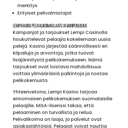
merkitys
Erityiset pelivalmistajat
Lempi Kasino: Pelivalikoiman laatu ja monipuolisuus
Kampanjat ja tarjoukset Lempi Casinolla
houkuttelevat pelaajia kokeilemaan uusia
pelejä. Kasino järjestää säännöllisesti eri
kilpailuja ja arvontoja, jotka tuovat
lisäjännitystä pelikokemukseen. Nämä
tarjoukset ovat loistava mahdollisuus
voittaa ylimääräisiä palkintoja ja nostaa
pelikokemusta.
Yhteenvetona, Lempi Kasino tarjoaa
erinomaisen pelikokemuksen suomalaisille
pelaajille. MGA-lisenssi takaa, että
pelaaminen on turvallista ja reilua.
Pelivalikoima on laaja, ja palvelut ovat
asiakaslähtöisiä. Pelaajat voivat nauttia