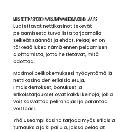
Miksi nettikasinoiden maksutapavalikoima on niin laaja?
Luotettavat nettikasinot tekevät
pelaamisesta turvallista tarjoamalla
selkeät säännöt ja ehdot. Pelaajien on
tärkeää lukea nämä ennen pelaamisen
aloittamista, jotta he tietävät, mitä
odottaa.
Maximoi pelikokemuksesi hyödyntämällä
nettikasinoiden erilaisia etuja.
Ilmaiskierrokset, bonukset ja
erikoistarjoukset ovat kaikki keinoja, joilla
voit kasvattaa pelirahojasi ja parantaa
voittoasi.
Yhä useampi kasino tarjoaa myös erilaisia
turnauksia ja kilpailuja, joissa pelaajat