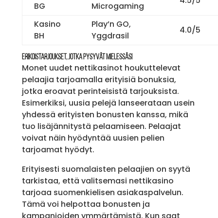
4.5/5
BG
Microgaming
Kasino
Play’n GO,
4.0/5
BH
Yggdrasil
Erikoistarjoukset, jotka pysyvät mielessäsi
Monet uudet nettikasinot houkuttelevat
pelaajia tarjoamalla erityisiä bonuksia,
jotka eroavat perinteisistä tarjouksista.
Esimerkiksi, uusia pelejä lanseerataan usein
yhdessä erityisten bonusten kanssa, mikä
tuo lisäjännitystä pelaamiseen. Pelaajat
voivat näin hyödyntää uusien pelien
tarjoamat hyödyt.
Erityisesti suomalaisten pelaajien on syytä
tarkistaa, että valitsemasi nettikasino
tarjoaa suomenkielisen asiakaspalvelun.
Tämä voi helpottaa bonusten ja
kampanjoiden ymmärtämistä. Kun saat