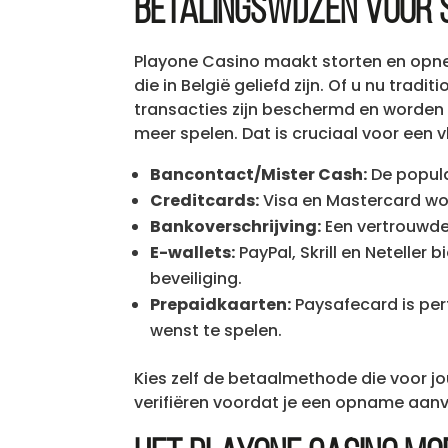
Betalingswijzen voor s
Playone Casino maakt storten en opn
die in België geliefd zijn. Of u nu tradi
transacties zijn beschermd en worden 
meer spelen. Dat is cruciaal voor een 
Bancontact/Mister Cash:
De populai
Creditcards:
Visa en Mastercard wo
Bankoverschrijving:
Een vertrouwd
E-wallets:
PayPal, Skrill en Netelle
beveiliging.
Prepaidkaarten:
Paysafecard is per
wenst te spelen.
Kies zelf de betaalmethode die voor jo
verifiëren voordat je een opname aanvr