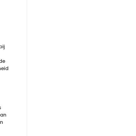
bij
nde
heid
s
van
jn