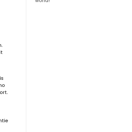
world!
n.
it
s
is
ino
ort.
ntie