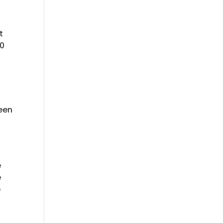
t
50
 een
e
e
e