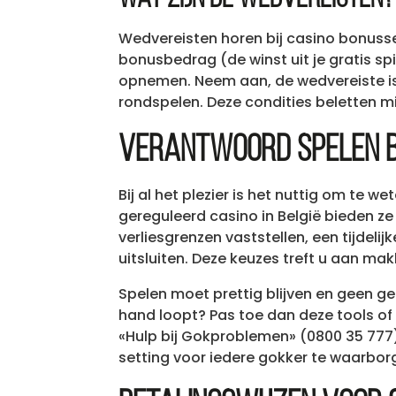
Wedvereisten horen bij casino bonussen
bonusbedrag (de winst uit je gratis s
opnemen. Neem aan, de wedvereiste is 
rondspelen. Deze condities beletten mi
Verantwoord Spelen b
Bij al het plezier is het nuttig om te we
gereguleerd casino in België bieden ze
verliesgrenzen vaststellen, een tijdeli
uitsluiten. Deze keuzes treft u aan makke
Spelen moet prettig blijven en geen ge
hand loopt? Pas toe dan deze tools of 
«Hulp bij Gokproblemen» (0800 35 77
setting voor iedere gokker te waarbor