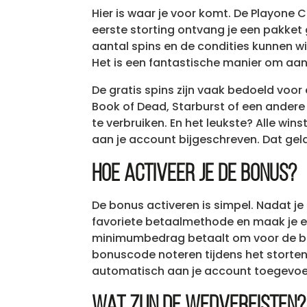
Hier is waar je voor komt. De Playone C
eerste storting ontvang je een pakket 
aantal spins en de condities kunnen wi
Het is een fantastische manier om aanv
De gratis spins zijn vaak bedoeld voor
Book of Dead, Starburst of een andere 
te verbruiken. En het leukste? Alle win
aan je account bijgeschreven. Dat geld
Hoe Activeer Je de Bonus?
De bonus activeren is simpel. Nadat je 
favoriete betaalmethode en maak je eer
minimumbedrag betaalt om voor de bo
bonuscode noteren tijdens het storten
automatisch aan je account toegevo
Wat Zijn de Wedvereisten?