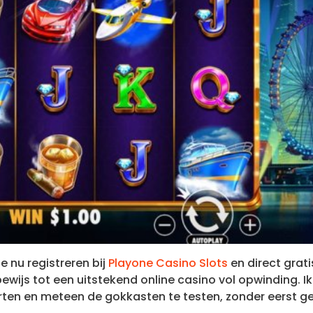
je nu registreren bij
Playone Casino Slots
en direct grati
ewijs tot een uitstekend online casino vol opwinding. Ik
tarten en meteen de gokkasten te testen, zonder eerst g