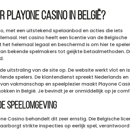
 Playone Casino in België?
no, met een uitstekend spelaanbod en acties die iets
lemaal. Het casino heeft een licentie van de Belgische
 het helemaal legaal en beschermd is om hier te spele
van bekende spelmakers tot geijkte betaalmethoden. D
d.
e uitstraling van de site op. De website werkt vlot en i
fende spelers. De klantendienst spreekt Nederlands en 
ing van vakmanschap en speelplezier maakt Playone Cas
okken in België. Je bevindt je er onmiddellijk op je comf
rde Speelomgeving
ne Casino behandelt dit zeer ernstig. Die Belgische lice
aarborgt strikte inspecties op eerlijk spel, verantwoord