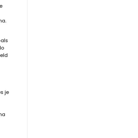
je
na.
oals
do
geld
s je
rna