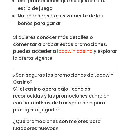
Usa promociones que se ajusten a tu
estilo de juego
No dependas exclusivamente de los
bonos para ganar
Si quieres conocer más detalles o
comenzar a probar estas promociones,
puedes acceder a
locowin casino
y explorar
la oferta vigente.
¿Son seguras las promociones de Locowin
Casino?
Sí, el casino opera bajo licencias
reconocidas y las promociones cumplen
con normativas de transparencia para
proteger al jugador.
¿Qué promociones son mejores para
jugadores nuevos?