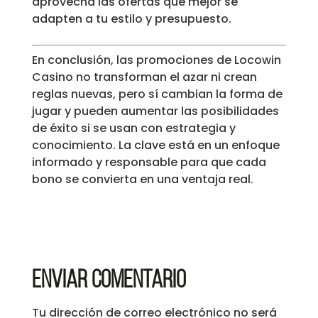
aprovecha las ofertas que mejor se
adapten a tu estilo y presupuesto.
En conclusión, las promociones de Locowin
Casino no transforman el azar ni crean
reglas nuevas, pero sí cambian la forma de
jugar y pueden aumentar las posibilidades
de éxito si se usan con estrategia y
conocimiento. La clave está en un enfoque
informado y responsable para que cada
bono se convierta en una ventaja real.
Enviar comentario
Tu dirección de correo electrónico no será