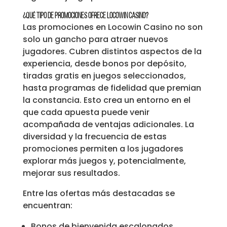
¿Qué tipo de promociones ofrece Locowin Casino?
Las promociones en Locowin Casino no son
solo un gancho para atraer nuevos
jugadores. Cubren distintos aspectos de la
experiencia, desde bonos por depósito,
tiradas gratis en juegos seleccionados,
hasta programas de fidelidad que premian
la constancia. Esto crea un entorno en el
que cada apuesta puede venir
acompañada de ventajas adicionales. La
diversidad y la frecuencia de estas
promociones permiten a los jugadores
explorar más juegos y, potencialmente,
mejorar sus resultados.
Entre las ofertas más destacadas se
encuentran:
Bonos de bienvenida escalonados