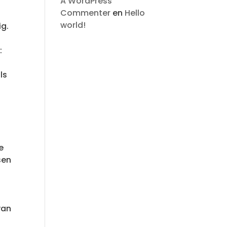
A WordPress
Commenter
en
Hello
world!
ig.
:
ls
e
sen
van