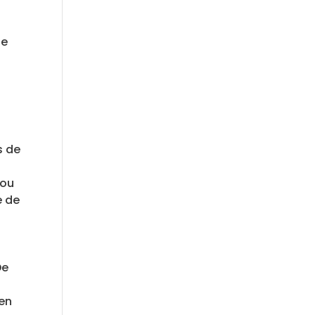
ie
s de
zou
e de
De
 en