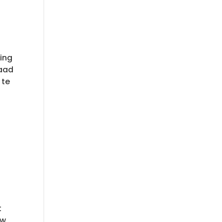
ming
raad
 te
t
uw