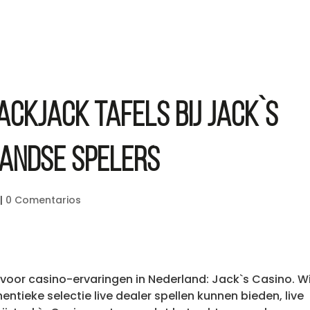
Quiénes somos
Cat
ackjack Tafels bij Jack`s
landse spelers
|
0 Comentarios
voor casino-ervaringen in Nederland: Jack`s Casino. Wi
hentieke selectie live dealer spellen kunnen bieden, live