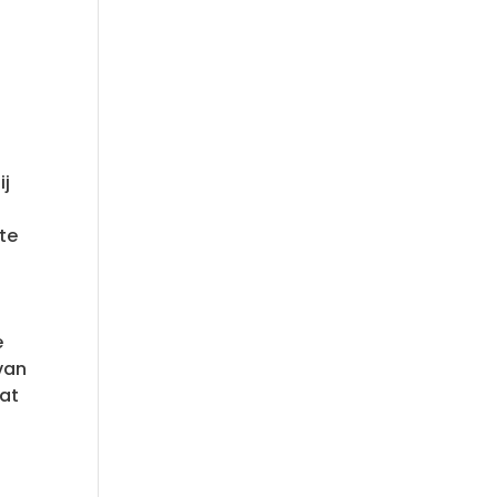
ij
te
e
van
dat