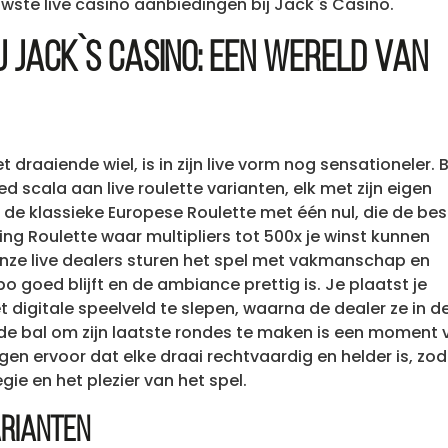
uwste live casino aanbiedingen bij Jack`s Casino.
ij Jack`s Casino: Een Wereld van
draaiende wiel, is in zijn live vorm nog sensationeler. B
 scala aan live roulette varianten, elk met zijn eigen
 de klassieke Europese Roulette met één nul, die de bes
ng Roulette waar multipliers tot 500x je winst kunnen
 Onze live dealers sturen het spel met vakmanschap en
 goed blijft en de ambiance prettig is. Je plaatst je
t digitale speelveld te slepen, waarna de dealer ze in d
de bal om zijn laatste rondes te maken is een moment 
gen ervoor dat elke draai rechtvaardig en helder is, zo
egie en het plezier van het spel.
arianten