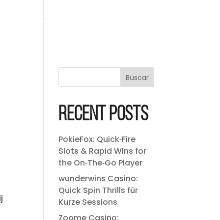
as y formación
Galería
Contacto
Buscar
Recent Posts
PokieFox: Quick‑Fire
Slots & Rapid Wins for
the On‑The‑Go Player
wunderwins Casino:
Quick Spin Thrills für
j
Kurze Sessions
Zoome Casino: