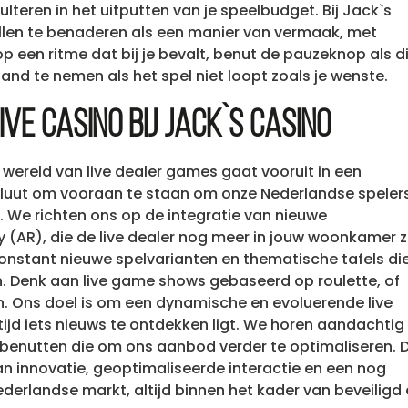
lteren in het uitputten van je speelbudget. Bij Jack`s
llen te benaderen als een manier van vermaak, met
p een ritme dat bij je bevalt, benut de pauzeknop als d
nd te nemen als het spel niet loopt zoals je wenste.
ve Casino bij Jack`s Casino
e wereld van live dealer games gaat vooruit in een
esoluut om vooraan te staan om onze Nederlandse speler
. We richten ons op de integratie van nieuwe
 (AR), die de live dealer nog meer in jouw woonkamer 
nstant nieuwe spelvarianten en thematische tafels di
 Denk aan live game shows gebaseerd op roulette, of
en. Ons doel is om een dynamische en evoluerende live
jd iets nieuws te ontdekken ligt. We horen aandachtig
 benutten die om ons aanbod verder te optimaliseren. 
an innovatie, geoptimaliseerde interactie en een nog
derlandse markt, altijd binnen het kader van beveiligd