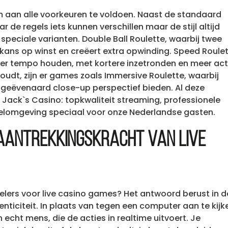
 aan alle voorkeuren te voldoen. Naast de standaard
r de regels iets kunnen verschillen maar de stijl altijd
speciale varianten. Double Ball Roulette, waarbij twee
 kans op winst en creëert extra opwinding. Speed Roule
oger tempo houden, met kortere inzetronden en meer act
houdt, zijn er games zoals Immersive Roulette, waarbij
geëvenaard close-up perspectief bieden. Al deze
 Jack`s Casino: topkwaliteit streaming, professionele
eelomgeving speciaal voor onze Nederlandse gasten.
antrekkingskracht van Live
lers voor live casino games? Het antwoord berust in d
ticiteit. In plaats van tegen een computer aan te kijk
n echt mens, die de acties in realtime uitvoert. Je