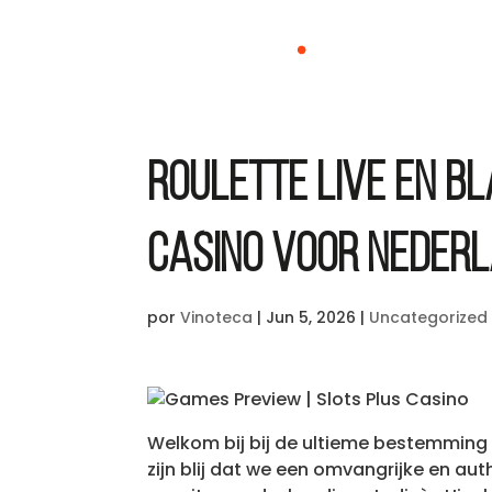
Roulette Live en Bl
Casino voor Neder
por
Vinoteca
|
Jun 5, 2026
|
Uncategorized
Welkom bij bij de ultieme bestemming 
zijn blij dat we een omvangrijke en aut