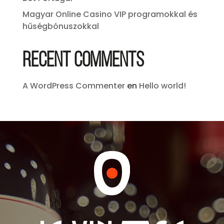
Magyar Online Casino VIP programokkal és
hűségbónuszokkal
Recent Comments
A WordPress Commenter
en
Hello world!