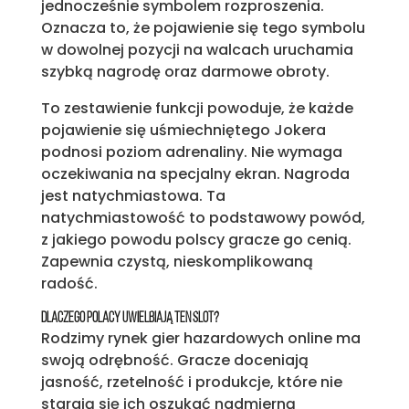
jednocześnie symbolem rozproszenia.
Oznacza to, że pojawienie się tego symbolu
w dowolnej pozycji na walcach uruchamia
szybką nagrodę oraz darmowe obroty.
To zestawienie funkcji powoduje, że każde
pojawienie się uśmiechniętego Jokera
podnosi poziom adrenaliny. Nie wymaga
oczekiwania na specjalny ekran. Nagroda
jest natychmiastowa. Ta
natychmiastowość to podstawowy powód,
z jakiego powodu polscy gracze go cenią.
Zapewnia czystą, nieskomplikowaną
radość.
Dlaczego Polacy Uwielbiają Ten Slot?
Rodzimy rynek gier hazardowych online ma
swoją odrębność. Gracze doceniają
jasność, rzetelność i produkcje, które nie
starają się ich oszukać nadmierną