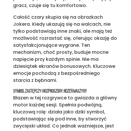
gracz, czuje się tu komfortowo.
Całość czary skupia się na obrazkach
Jokera. Kiedy ukazują się na walcach, nie
tylko podstawiają inne znaki, ale mają też
możliwość rozrastać się, oferując okazję do
satysfakcjonujące wygrane. Ten
mechanizm, choć prosty, buduje mocne
napięcie przy każdym spinie. Nie ma
dziesiątek ekranów bonusowych. Kluczowe
emocje pochodzą z bezpośredniego
starcia z bębnami.
Symbol zastępczy i Rozproszony: Rdzeń Maszyny
Błazen w tej rozgrywce to gwiazda a główny
motor każdej sesji. Spełnia podwójną,
kluczową rolę: działa jako dziki symbol,
podstawiając się pod inne, by stworzyć
zwycięski układ. Co jednak ważniejsze, jest