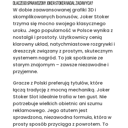
Dlaczego Sprawdzony Joker Stoker Nadal Zachwyca?
W dobie zaawansowanej grafiki 3D i
skomplikowanych bonusów, Joker Stoker
trzyma się mocno swojego klasycznego
uroku. Jego popularność w Polsce wynika z
nostalgii i prostoty. Użytkownicy cenią
klarowny układ, natychmiastowe rozgrywki i
dreszczyk związany z prostym, skutecznym
systemem nagród. To jak spotkanie ze
starym znajomym – zawsze niezawodne i
przyjemne.
Gracze z Polski preferują tytułów, które
łączą tradycję z mocną mechaniką. Joker
Stoker Slot idealnie trafia w ten gust. Nie
potrzebuje wielkich obietnic ani szumu
reklamowego. Jego atutem jest
sprawdzona, niezawodna formuła, która w
prosty sposób przyciąga z powrotem. To