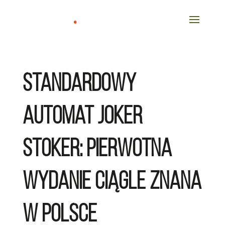
Standardowy
Automat Joker
Stoker: Pierwotna
Wydanie Ciągle Znana
w Polsce