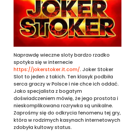
Naprawdę wieczne sloty bardzo rzadko
spotyka się w internecie
https://jokerstoker.it.com/
. Joker Stoker
Slot to jeden z takich. Ten klasyk podbiła
serca graczy w Polsce i nie chce ich oddać.
Jako specjalista z bogatym
doświadczeniem mówię, że jego prostota i
nieskomplikowana rozrywka są unikalne.
Zaprośmy się do odkrycia fenomenu tej gry,
która w rodzimych kasynach internetowych
zdobyła kultowy status.