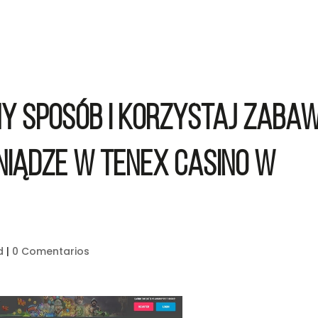
Quiénes somos
Cat
ny sposób i korzystaj zaba
niądze w Tenex Casino w
d
|
0 Comentarios