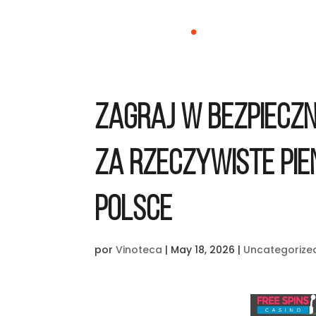
Zagraj w bezpiecz
za rzeczywiste pie
Polsce
por
Vinoteca
|
May 18, 2026
|
Uncategorize