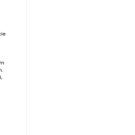
cie
am
m.
,