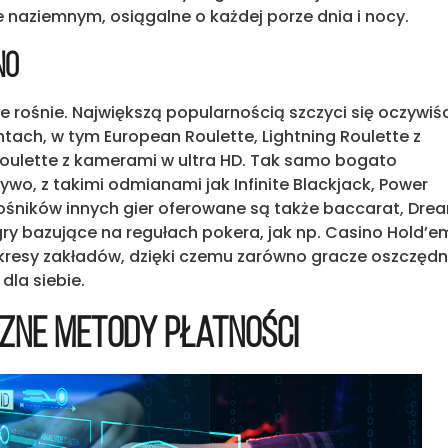
 naziemnym, osiągalne o każdej porze dnia i nocy.
no
ale rośnie. Największą popularnością szczyci się oczywiś
ntach, w tym European Roulette, Lightning Roulette z
oulette z kamerami w ultra HD. Tak samo bogato
ywo, z takimi odmianami jak Infinite Blackjack, Power
łośników innych gier oferowane są także baccarat, Dre
gry bazujące na regułach pokera, jak np. Casino Hold’e
resy zakładów, dzięki czemu zarówno gracze oszczędni
 dla siebie.
czne metody płatności