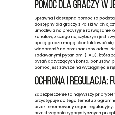
Pomoc dla graczy w j
Sprawna i dostępna pomoc to podstawa
dostępny dla graczy z Polski w ich ojc
umożliwia na precyzyjne rozwiązanie 
kanałów, z czego najszybszym jest zwy
opcją gracze mogą skontaktować się z
wiadomość na przeznaczony adres. Na s
zadawanymi pytaniami (FAQ), która z
pytań dotyczących konta, bonusów, pł
pomoc jest zawsze na wyciągnięcie ręk
Ochrona i regulacja: 
Zabezpieczenie to najwyższy priorytet
przystępuje do tego tematu z ogromną
przez renomowany organ regulacyjny, c
przestrzegania rygorystycznych przep