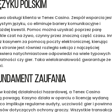
ęzyku polskim
 obsługi klienta w Tenex Casino. Zespół wsparcia jes
zystym języku, co eliminuje bariery komunikacyjne i
każdej kwestii. Pomoc można uzyskać poprzez parę
kle czat na żywo, czynny przez znaczną część czasu. In
 kasynem za pomocą poczty elektronicznej, kierując
tronie jest również rozległa sekcja z najczęściej
awiera natychmiastowe odpowiedzi na wiele typowych
atności czy gier. Taka wielokanałowość gwarantuje że
i.
Fundament zaufania
 w każdej działalności hazardowej, a Tenex Casino
 powagą. Kasyno działa w oparciu o licencję wydaną
o implikuje regularne audyty, uczciwość gier i powinn
isów dotyczących ochrony graczy. Wszystkie transakcj