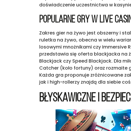
doświadczenie uczestnictwa w kasynie
Popularne gry w live casi
Zakres gier na żywo jest obszerny i st
ruletka na żywo, obecna w wielu waria
losowymi mnożnikami czy Immersive R
przedstawia się oferta blackjacka na ż
Blackjack czy Speed Blackjack. Dla mi
Catcher (koło fortuny) oraz rozmaite 
Każda gra proponuje zróżnicowane zak
jak i high-rollerzy znajdą dla siebie coś
Błyskawiczne i bezpie