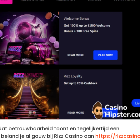
dat betrouwbaarheid toont en tegelijkertijd een
beland je al gauw bij Rizz Casino aan
https://rizzcasin