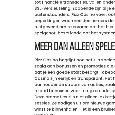
tot financiële transacties, vallen ond
SSL-versleuteling. Zodoende zijn al je 
buitenstaanders. Rizz Casino voert ook
beperkingen waarmee deelnemers de lei
rustgevend om te ervaren dat het hier 
spelgenot, beseffende dat het systeem v
Meer Dan Alleen Spele
Rizz Casino begrijpt hoe het zijn spel
scala aan bonussen en promoties die d
dat je een goede start bezorgt. Ik beoor
Casino zijn eerlijk en transparant. Het
aanhoudende stroom van acties, zoals
reload bonussen voor terugkerende spe
Deze promoties zijn niet alleen lokkert
sessies. Ze nodigen uit om nieuwe gam
winst te binnenhalen. Het is een brui