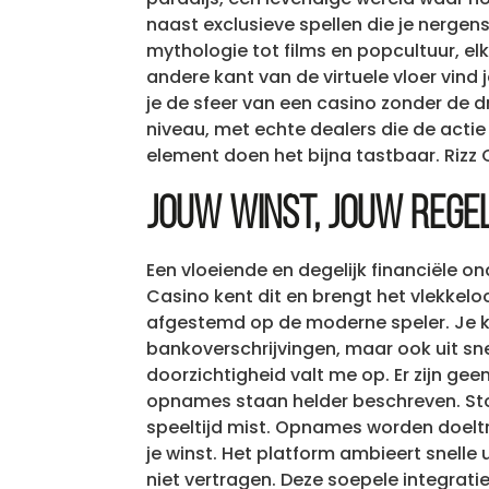
naast exclusieve spellen die je nergen
mythologie tot films en popcultuur, e
andere kant van de virtuele vloer vind j
je de sfeer van een casino zonder de dr
niveau, met echte dealers die de actie
element doen het bijna tastbaar. Rizz 
Jouw Winst, Jouw Rege
Een vloeiende en degelijk financiële o
Casino kent dit en brengt het vlekke
afgestemd op de moderne speler. Je ku
bankoverschrijvingen, maar ook uit sne
doorzichtigheid valt me op. Er zijn ge
opnames staan helder beschreven. Stor
speeltijd mist. Opnames worden doeltr
je winst. Het platform ambieert snelle 
niet vertragen. Deze soepele integrati