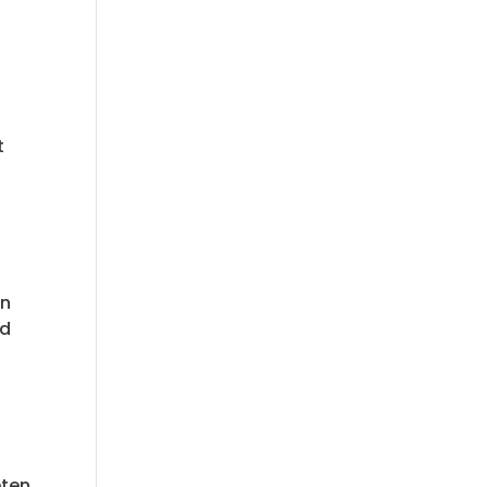
t
t
en
jd
eten