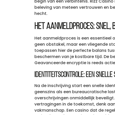
begin van een verbintenis. Rizz Casino i
beleving van meteen vertrouwen en bet
hecht.
Het Aanmeldproces: Snel, B
Het aanmeldproces is een essentieel o
geen obstakel, maar een vliegende start
toepassen hier de perfecte balans tus
beschermen van je kostbare tijd. De be
Geavanceerde encryptie is reeds actie
Identiteitscontrole: Een Snelle
Na de inschrijving start een snelle iden
geenszins als een bureaucratische last.
overschrijvingen onmiddellijk beveiligt
vertragingen in de toekomst, denk aan bi
vakmanschap. Een casino dat de regels 