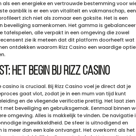
aan als een energieke en vertrouwde bestemming voor wi
ste aanblik is er een van vitaliteit en vakmanschap, ee
profileert zich niet als zomaar een goksite. Het is een
n beveiliging samenkomen. Het gamma is gebalanceer
 tafelspelen, alle verpakt in een omgeving die zowel
ls recensent zie ik meteen dat dit platform doorheeft wat
men ontdekken waarom Rizz Casino een waardige optie 
en.
: Het Begin bij Rizz Casino
asino is cruciaal. Bij Rizz Casino voel je direct dat je
eproces gaat vlot, zodat je in een mum van tijd kunt
eiding en de vliegende verificatie prettig. Het laat zien
t met beveiliging en gebruiksgemak. Eenmaal binnen 
e omgeving. Alles is makkelijk te vinden. De navigatie 
onnodige ingewikkeldheid. De sfeer is uitnodigend en
m is meer dan een kale ontvangst. Het overkomt als het