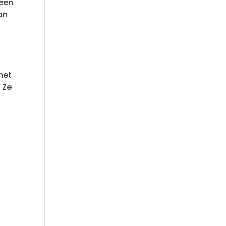
 een
an
het
 Ze