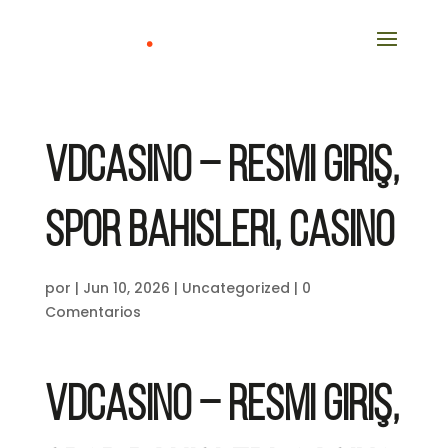
Vdcasino – Resmi Giriş,
Spor Bahisleri, Casino
por
|
Jun 10, 2026
|
Uncategorized
|
0
Comentarios
Vdcasino – Resmi Giriş,