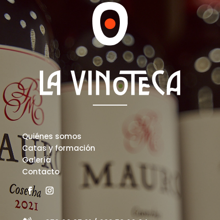
Quiénes somos
Catas y formación
Galería
Contacto