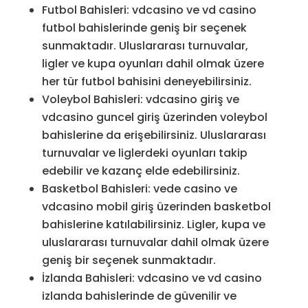
Futbol Bahisleri: vdcasino ve vd casino
futbol bahislerinde geniş bir seçenek
sunmaktadır. Uluslararası turnuvalar,
ligler ve kupa oyunları dahil olmak üzere
her tür futbol bahisini deneyebilirsiniz.
Voleybol Bahisleri: vdcasino giriş ve
vdcasino guncel giriş üzerinden voleybol
bahislerine da erişebilirsiniz. Uluslararası
turnuvalar ve liglerdeki oyunları takip
edebilir ve kazanç elde edebilirsiniz.
Basketbol Bahisleri: vede casino ve
vdcasino mobil giriş üzerinden basketbol
bahislerine katılabilirsiniz. Ligler, kupa ve
uluslararası turnuvalar dahil olmak üzere
geniş bir seçenek sunmaktadır.
İzlanda Bahisleri: vdcasino ve vd casino
izlanda bahislerinde de güvenilir ve