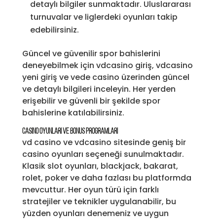
detaylı bilgiler sunmaktadır. Uluslararası
turnuvalar ve liglerdeki oyunları takip
edebilirsiniz.
Güncel ve güvenilir spor bahislerini
deneyebilmek için vdcasino giriş, vdcasino
yeni giriş ve vede casino üzerinden güncel
ve detaylı bilgileri inceleyin. Her yerden
erişebilir ve güvenli bir şekilde spor
bahislerine katılabilirsiniz.
Casino Oyunları ve Bonus Programları
vd casino ve vdcasino sitesinde geniş bir
casino oyunları seçeneği sunulmaktadır.
Klasik slot oyunları, blackjack, bakarat,
rolet, poker ve daha fazlası bu platformda
mevcuttur. Her oyun türü için farklı
stratejiler ve teknikler uygulanabilir, bu
yüzden oyunları denemeniz ve uygun