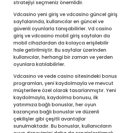
stratejiyi seçmeniz önemlidir.
Vdcasino yeni giriş ve vdcasino güncel giriş
sayfalarında, kullanıcılar en güncel ve
güvenli oyunlarla tanışabilirler. Vd casino
giriş ve vdcasino mobil giriş sayfaları da
mobil cihazlardan da kolayca erişilebilir
hale getirilmiştir. Bu sayfalar üzerinden
kullanıcılar, herhangi bir zaman ve yerden
oyunlara katılabilirler.
Vdcasino ve vede casino sitesindeki bonus
programları, yeni kaydolmayla ve mevcut
müşterilere özel olarak tasarlanmıştır. Yeni
kaydolmayla, kaydolma bonusu, ilk
yatırımıza bağlı bonuslar, her oyun
kazançına bağlı bonuslar ve düzenli
çekilişler gibi çeşitli avantajlar
sunulmaktadır. Bu bonuslar, kullanıcıların