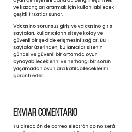
oyun deneyimini daha da zenginleştirmek
ve kazançları artırmak için kullanılabilecek
çeşitli fırsatlar sunar.
Vdcasino sorunsuz giriş ve vd casino giris
sayfaları, kullanıcıların siteye kolay ve
güvenli bir şekilde erişmesini sağlar. Bu
sayfalar üzerinden, kullanıcılar sitenin
güncel ve güvenli bir ortamda oyun
oynayabileceklerini ve herhangi bir sorun
yaşamadan oyunlara katılabileceklerini
garanti eder.
Enviar comentario
Tu dirección de correo electrónico no será