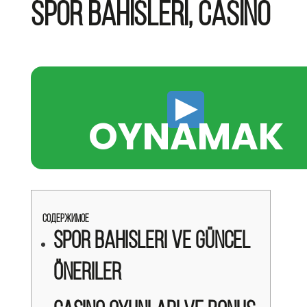
Spor Bahisleri, Casino
OYNAMAK
Содержимое
Spor Bahisleri ve Güncel
Öneriler