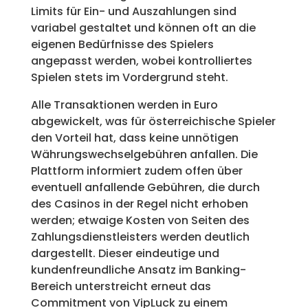
Limits für Ein- und Auszahlungen sind
variabel gestaltet und können oft an die
eigenen Bedürfnisse des Spielers
angepasst werden, wobei kontrolliertes
Spielen stets im Vordergrund steht.
Alle Transaktionen werden in Euro
abgewickelt, was für österreichische Spieler
den Vorteil hat, dass keine unnötigen
Währungswechselgebühren anfallen. Die
Plattform informiert zudem offen über
eventuell anfallende Gebühren, die durch
des Casinos in der Regel nicht erhoben
werden; etwaige Kosten von Seiten des
Zahlungsdienstleisters werden deutlich
dargestellt. Dieser eindeutige und
kundenfreundliche Ansatz im Banking-
Bereich unterstreicht erneut das
Commitment von VipLuck zu einem