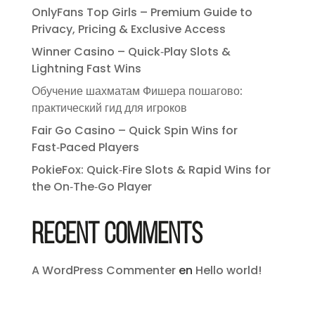
OnlyFans Top Girls – Premium Guide to
Privacy, Pricing & Exclusive Access
Winner Casino – Quick‑Play Slots &
Lightning Fast Wins
Обучение шахматам Фишера пошагово:
практический гид для игроков
Fair Go Casino – Quick Spin Wins for
Fast‑Paced Players
PokieFox: Quick‑Fire Slots & Rapid Wins for
the On‑The‑Go Player
Recent Comments
A WordPress Commenter
en
Hello world!