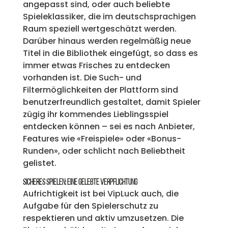
angepasst sind, oder auch beliebte
Spieleklassiker, die im deutschsprachigen
Raum speziell wertgeschätzt werden.
Darüber hinaus werden regelmäßig neue
Titel in die Bibliothek eingefügt, so dass es
immer etwas Frisches zu entdecken
vorhanden ist. Die Such- und
Filtermöglichkeiten der Plattform sind
benutzerfreundlich gestaltet, damit Spieler
zügig ihr kommendes Lieblingsspiel
entdecken können – sei es nach Anbieter,
Features wie «Freispiele» oder «Bonus-
Runden», oder schlicht nach Beliebtheit
gelistet.
Sicheres Spielen: Eine gelebte Verpflichtung
Aufrichtigkeit ist bei VipLuck auch, die
Aufgabe für den Spielerschutz zu
respektieren und aktiv umzusetzen. Die