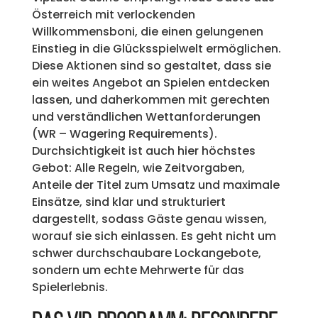
Österreich mit verlockenden
Willkommensboni, die einen gelungenen
Einstieg in die Glücksspielwelt ermöglichen.
Diese Aktionen sind so gestaltet, dass sie
ein weites Angebot an Spielen entdecken
lassen, und daherkommen mit gerechten
und verständlichen Wettanforderungen
(WR – Wagering Requirements).
Durchsichtigkeit ist auch hier höchstes
Gebot: Alle Regeln, wie Zeitvorgaben,
Anteile der Titel zum Umsatz und maximale
Einsätze, sind klar und strukturiert
dargestellt, sodass Gäste genau wissen,
worauf sie sich einlassen. Es geht nicht um
schwer durchschaubare Lockangebote,
sondern um echte Mehrwerte für das
Spielerlebnis.