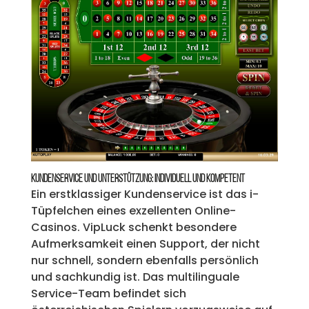
Kundenservice und Unterstützung: Individuell und kompetent
Ein erstklassiger Kundenservice ist das i-
Tüpfelchen eines exzellenten Online-
Casinos. VipLuck schenkt besondere
Aufmerksamkeit einen Support, der nicht
nur schnell, sondern ebenfalls persönlich
und sachkundig ist. Das multilinguale
Service-Team befindet sich