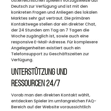
österreichischen Spielern vorzugsweise auf
Deutsch zur Verfügung und ist mit den
konkreten Fragen und Anliegen des lokalen
Marktes sehr gut vertraut. Die primären
Kontaktwege stellen dar ein direkter Chat,
der 24 Stunden am Tag an 7 Tagen die
Woche zugänglich ist, sowie auch eine
responsive E-Mail-Adresse. Für komplexere
Angelegenheiten existiert auch ein
Telefonsupport zu Geschäftszeiten zur
Verfügung.
Unterstützung und
Ressourcen 24/7
Vorab man den direkten Kontakt wählt,
entdecken Spieler im umfangreichen FAQ-
Bereich auf der Website voraussichtlich