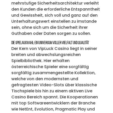
mehrstufige Sicherheitsarchitektur verleiht
den Kunden die erforderliche Entspanntheit
und Gewissheit, sich voll und ganz auf den
Unterhaltungswert einstellen zu imstande
sein, ohne sich um die Sicherheit ihrer
Guthaben oder Daten sorgen zu sollen.
Die Spielauswahl: Ein Universum voller Vielfalt und Qualität
Der Kern von VipLuck Casino liegt in seiner
breiten und abwechslungsreichen
Spielbibliothek. Hier erhalten
österreichische Spieler eine sorgfältig
sorgfältig zusammengestellte Kollektion,
welche von den modernsten und
gefragtesten Video-Slots über klassische
Tischspiele bis hin zu einem aktiven Live
Casino Bereich spannt. Die Kooperationen
mit top Softwareentwicklern der Branche
wie NetEnt, Evolution, Pragmatic Play und