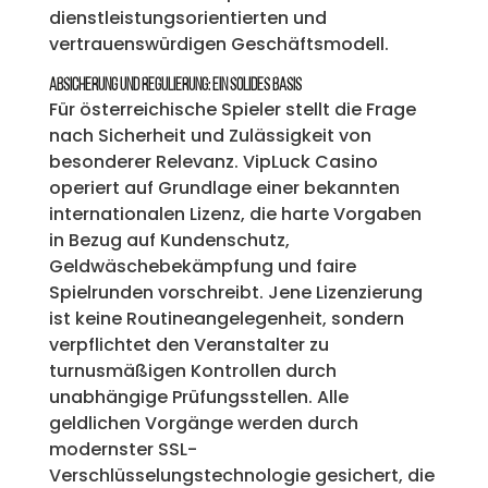
dienstleistungsorientierten und
vertrauenswürdigen Geschäftsmodell.
Absicherung und Regulierung: Ein solides Basis
Für österreichische Spieler stellt die Frage
nach Sicherheit und Zulässigkeit von
besonderer Relevanz. VipLuck Casino
operiert auf Grundlage einer bekannten
internationalen Lizenz, die harte Vorgaben
in Bezug auf Kundenschutz,
Geldwäschebekämpfung und faire
Spielrunden vorschreibt. Jene Lizenzierung
ist keine Routineangelegenheit, sondern
verpflichtet den Veranstalter zu
turnusmäßigen Kontrollen durch
unabhängige Prüfungsstellen. Alle
geldlichen Vorgänge werden durch
modernster SSL-
Verschlüsselungstechnologie gesichert, die