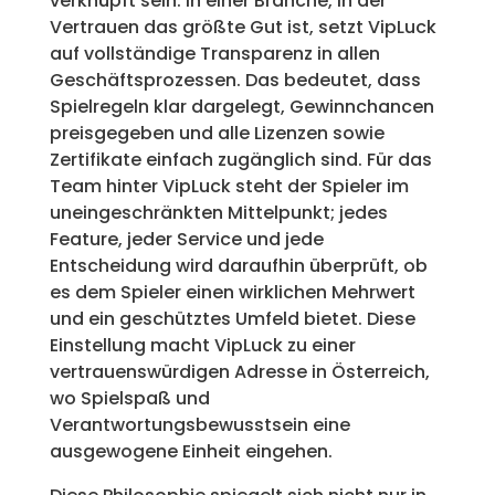
verknüpft sein. In einer Branche, in der
Vertrauen das größte Gut ist, setzt VipLuck
auf vollständige Transparenz in allen
Geschäftsprozessen. Das bedeutet, dass
Spielregeln klar dargelegt, Gewinnchancen
preisgegeben und alle Lizenzen sowie
Zertifikate einfach zugänglich sind. Für das
Team hinter VipLuck steht der Spieler im
uneingeschränkten Mittelpunkt; jedes
Feature, jeder Service und jede
Entscheidung wird daraufhin überprüft, ob
es dem Spieler einen wirklichen Mehrwert
und ein geschütztes Umfeld bietet. Diese
Einstellung macht VipLuck zu einer
vertrauenswürdigen Adresse in Österreich,
wo Spielspaß und
Verantwortungsbewusstsein eine
ausgewogene Einheit eingehen.