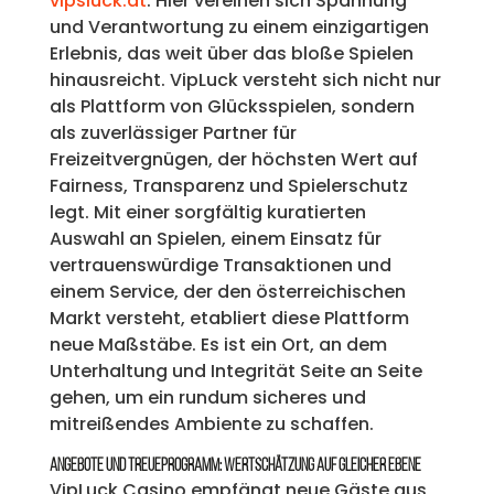
vipsluck.at
. Hier vereinen sich Spannung
und Verantwortung zu einem einzigartigen
Erlebnis, das weit über das bloße Spielen
hinausreicht. VipLuck versteht sich nicht nur
als Plattform von Glücksspielen, sondern
als zuverlässiger Partner für
Freizeitvergnügen, der höchsten Wert auf
Fairness, Transparenz und Spielerschutz
legt. Mit einer sorgfältig kuratierten
Auswahl an Spielen, einem Einsatz für
vertrauenswürdige Transaktionen und
einem Service, der den österreichischen
Markt versteht, etabliert diese Plattform
neue Maßstäbe. Es ist ein Ort, an dem
Unterhaltung und Integrität Seite an Seite
gehen, um ein rundum sicheres und
mitreißendes Ambiente zu schaffen.
Angebote und Treueprogramm: Wertschätzung auf gleicher Ebene
VipLuck Casino empfängt neue Gäste aus