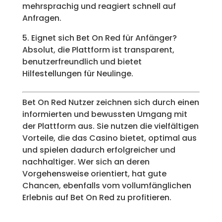
mehrsprachig und reagiert schnell auf
Anfragen.
5. Eignet sich Bet On Red für Anfänger?
Absolut, die Plattform ist transparent,
benutzerfreundlich und bietet
Hilfestellungen für Neulinge.
Bet On Red Nutzer zeichnen sich durch einen
informierten und bewussten Umgang mit
der Plattform aus. Sie nutzen die vielfältigen
Vorteile, die das Casino bietet, optimal aus
und spielen dadurch erfolgreicher und
nachhaltiger. Wer sich an deren
Vorgehensweise orientiert, hat gute
Chancen, ebenfalls vom vollumfänglichen
Erlebnis auf Bet On Red zu profitieren.