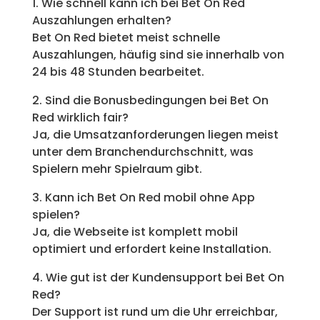
1. Wie schnell kann ich bei Bet On Red
Auszahlungen erhalten?
Bet On Red bietet meist schnelle
Auszahlungen, häufig sind sie innerhalb von
24 bis 48 Stunden bearbeitet.
2. Sind die Bonusbedingungen bei Bet On
Red wirklich fair?
Ja, die Umsatzanforderungen liegen meist
unter dem Branchendurchschnitt, was
Spielern mehr Spielraum gibt.
3. Kann ich Bet On Red mobil ohne App
spielen?
Ja, die Webseite ist komplett mobil
optimiert und erfordert keine Installation.
4. Wie gut ist der Kundensupport bei Bet On
Red?
Der Support ist rund um die Uhr erreichbar,