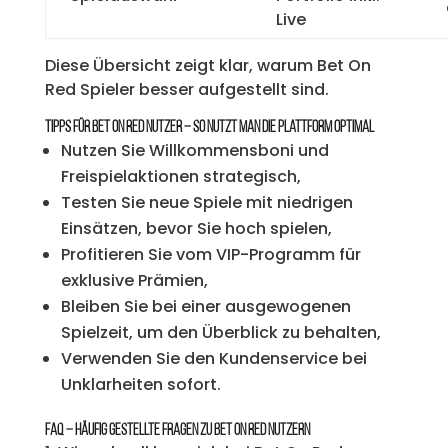
Live
Diese Übersicht zeigt klar, warum Bet On
Red Spieler besser aufgestellt sind.
Tipps für Bet On Red Nutzer – so nutzt man die Plattform optimal
Nutzen Sie Willkommensboni und
Freispielaktionen strategisch,
Testen Sie neue Spiele mit niedrigen
Einsätzen, bevor Sie hoch spielen,
Profitieren Sie vom VIP-Programm für
exklusive Prämien,
Bleiben Sie bei einer ausgewogenen
Spielzeit, um den Überblick zu behalten,
Verwenden Sie den Kundenservice bei
Unklarheiten sofort.
FAQ – Häufig gestellte Fragen zu Bet On Red Nutzern