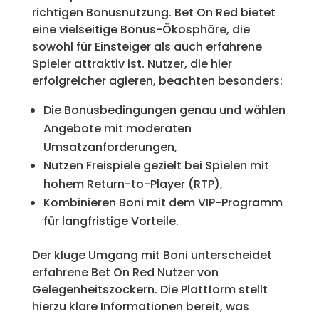
richtigen Bonusnutzung. Bet On Red bietet
eine vielseitige Bonus-Ökosphäre, die
sowohl für Einsteiger als auch erfahrene
Spieler attraktiv ist. Nutzer, die hier
erfolgreicher agieren, beachten besonders:
Die Bonusbedingungen genau und wählen
Angebote mit moderaten
Umsatzanforderungen,
Nutzen Freispiele gezielt bei Spielen mit
hohem Return-to-Player (RTP),
Kombinieren Boni mit dem VIP-Programm
für langfristige Vorteile.
Der kluge Umgang mit Boni unterscheidet
erfahrene Bet On Red Nutzer von
Gelegenheitszockern. Die Plattform stellt
hierzu klare Informationen bereit, was