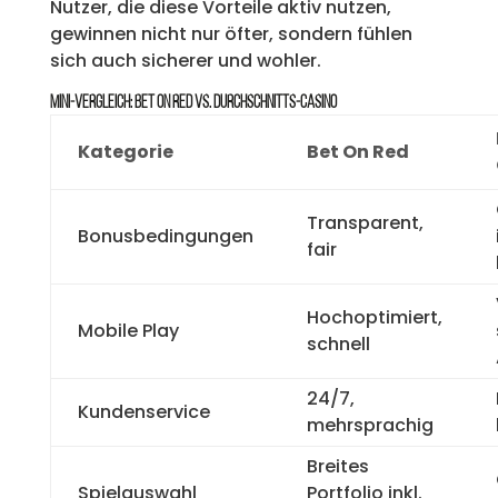
Nutzer, die diese Vorteile aktiv nutzen,
gewinnen nicht nur öfter, sondern fühlen
sich auch sicherer und wohler.
Mini-Vergleich: Bet On Red vs. Durchschnitts-Casino
Kategorie
Bet On Red
Transparent,
Bonusbedingungen
fair
Hochoptimiert,
Mobile Play
schnell
24/7,
Kundenservice
mehrsprachig
Breites
Spielauswahl
Portfolio inkl.