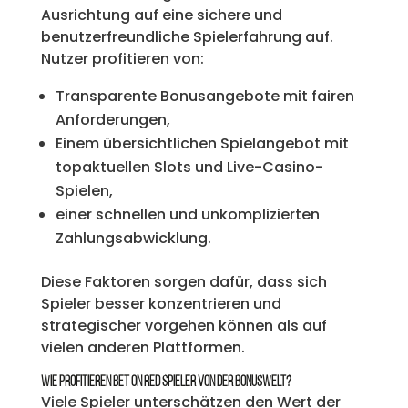
Ausrichtung auf eine sichere und
benutzerfreundliche Spielerfahrung auf.
Nutzer profitieren von:
Transparente Bonusangebote mit fairen
Anforderungen,
Einem übersichtlichen Spielangebot mit
topaktuellen Slots und Live-Casino-
Spielen,
einer schnellen und unkomplizierten
Zahlungsabwicklung.
Diese Faktoren sorgen dafür, dass sich
Spieler besser konzentrieren und
strategischer vorgehen können als auf
vielen anderen Plattformen.
Wie profitieren Bet On Red Spieler von der Bonuswelt?
Viele Spieler unterschätzen den Wert der