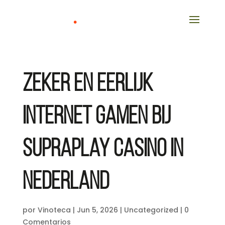
Zeker en Eerlijk
Internet Gamen bij
Supraplay Casino in
Nederland
por
Vinoteca
|
Jun 5, 2026
|
Uncategorized
|
0
Comentarios