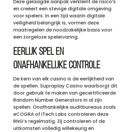
Deze gelaagde aanpak verkleint de risico’s
en creëert een stevige digitale omgeving
voor spelers. In een tijd waarin digitale
veiligheid belangrijk is, vormen deze
maatregelen de noodzakelijke basis voor
een zorgeloze spelervaring.
Eerlijk Spel en
Onafhankelijke Controle
De kern van elk casino is de eerlijkheid van
de spellen. Supraplay Casino waarborgt dit
door gebruik te maken van gecertificeerde
Random Number Generators in al zijn
spellen. Onafhankelijke auditbureaus zoals
eCOGRA of iTech Labs controleren deze
RNG’s regelmatig. Zij controleren of de
uitkomsten volledig willekeurig en