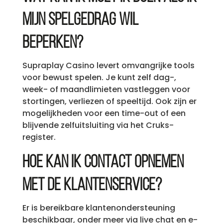
mijn spelgedrag wil
beperken?
Supraplay Casino levert omvangrijke tools
voor bewust spelen. Je kunt zelf dag-,
week- of maandlimieten vastleggen voor
stortingen, verliezen of speeltijd. Ook zijn er
mogelijkheden voor een time-out of een
blijvende zelfuitsluiting via het Cruks-
register.
Hoe kan ik contact opnemen
met de klantenservice?
Er is bereikbare klantenondersteuning
beschikbaar, onder meer via live chat en e-