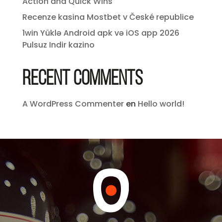
Action and Quick Wins
Recenze kasina Mostbet v České republice
1win Yüklə Android apk və iOS app 2026
Pulsuz Indir kazino
Recent Comments
A WordPress Commenter
en
Hello world!