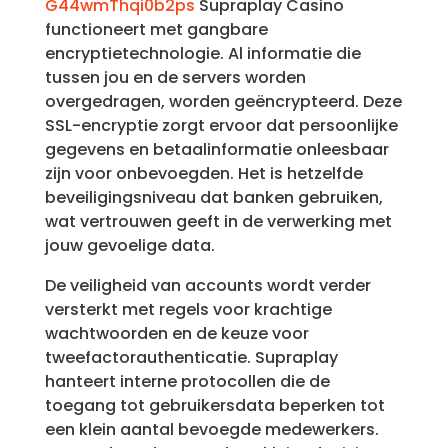
G44wmThqi0b2ps
Supraplay Casino
functioneert met gangbare
encryptietechnologie. Al informatie die
tussen jou en de servers worden
overgedragen, worden geëncrypteerd. Deze
SSL-encryptie zorgt ervoor dat persoonlijke
gegevens en betaalinformatie onleesbaar
zijn voor onbevoegden. Het is hetzelfde
beveiligingsniveau dat banken gebruiken,
wat vertrouwen geeft in de verwerking met
jouw gevoelige data.
De veiligheid van accounts wordt verder
versterkt met regels voor krachtige
wachtwoorden en de keuze voor
tweefactorauthenticatie. Supraplay
hanteert interne protocollen die de
toegang tot gebruikersdata beperken tot
een klein aantal bevoegde medewerkers.