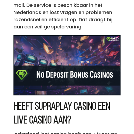
mail. De service is beschikbaar in het
Nederlands en lost vragen en problemen
razendsnel en efficiënt op. Dat draagt bij
aan een veilige spelervaring.
Heeft Supraplay Casino een
live casino aan?