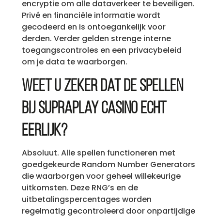
encryptie om alle dataverkeer te beveiligen.
Privé en financiële informatie wordt
gecodeerd en is ontoegankelijk voor
derden. Verder gelden strenge interne
toegangscontroles en een privacybeleid
om je data te waarborgen.
Weet u zeker dat de spellen
bij Supraplay Casino echt
eerlijk?
Absoluut. Alle spellen functioneren met
goedgekeurde Random Number Generators
die waarborgen voor geheel willekeurige
uitkomsten. Deze RNG’s en de
uitbetalingspercentages worden
regelmatig gecontroleerd door onpartijdige