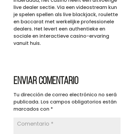
Inderdaad, het casino heeft een uitvoerige
live dealer sectie. Via een videostream kun
je spelen spellen als live blackjack, roulette
en baccarat met werkelijke professionele
dealers. Het levert een authentieke en
sociale en interactieve casino-ervaring
vanuit huis.
Enviar comentario
Tu dirección de correo electrónico no será
publicada.
Los campos obligatorios están
marcados con
*