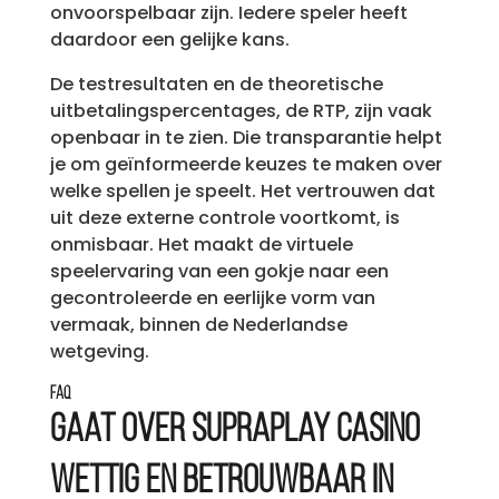
onvoorspelbaar zijn. Iedere speler heeft
daardoor een gelijke kans.
De testresultaten en de theoretische
uitbetalingspercentages, de RTP, zijn vaak
openbaar in te zien. Die transparantie helpt
je om geïnformeerde keuzes te maken over
welke spellen je speelt. Het vertrouwen dat
uit deze externe controle voortkomt, is
onmisbaar. Het maakt de virtuele
speelervaring van een gokje naar een
gecontroleerde en eerlijke vorm van
vermaak, binnen de Nederlandse
wetgeving.
FAQ
Gaat over Supraplay Casino
wettig en betrouwbaar in