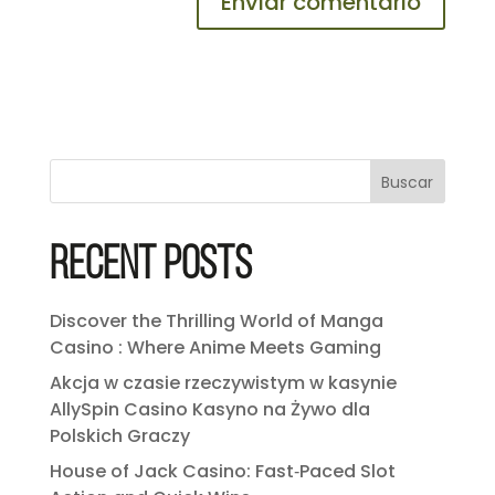
Buscar
Recent Posts
Discover the Thrilling World of Manga
Casino : Where Anime Meets Gaming
Akcja w czasie rzeczywistym w kasynie
AllySpin Casino Kasyno na Żywo dla
Polskich Graczy
House of Jack Casino: Fast‑Paced Slot