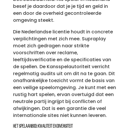
besef je daardoor dat je je tijd en geld in
een door de overheid gecontroleerde
omgeving steekt.
Die Nederlandse licentie houdt in concrete
verplichtingen met zich mee. Supraplay
moet zich gedragen naar strikte
voorschriften over reclame,
leeftijdsverificatie en de specificaties van
de spellen. De Kansspelautoriteit verricht
regelmatig audits uit om dit na te gaan. Dit
onafhankelijke toezicht vormt de basis van
een veilige speelomgeving. Je kunt met een
rustig hart spelen, ervan overtuigd dat een
neutrale partij ingrijpt bij conflicten of
afwijkingen. Dat is een garantie die veel
internationale sites niet kunnen leveren.
Het Spelaanbod: Kwaliteit en Diversiteit